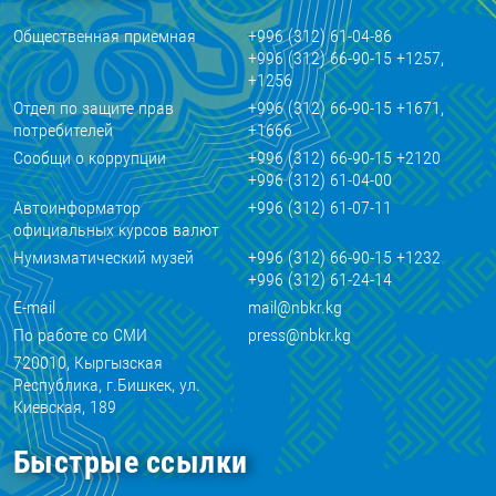
Общественная приемная
+996 (312) 61-04-86
+996 (312) 66-90-15 +1257,
+1256
Отдел по защите прав
+996 (312) 66-90-15 +1671,
потребителей
+1666
Сообщи о коррупции
+996 (312) 66-90-15 +2120
+996 (312) 61-04-00
Автоинформатор
+996 (312) 61-07-11
официальных курсов валют
Нумизматический музей
+996 (312) 66-90-15 +1232
+996 (312) 61-24-14
E-mail
mail@nbkr.kg
По работе со СМИ
press@nbkr.kg
720010, Кыргызская
Республика, г.Бишкек, ул.
Киевская, 189
Быстрые ссылки