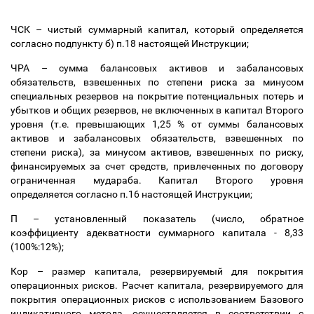
ЧСК
–
чистый суммарный капитал, который определяется
согласно подпункту б) п.18 настоящей Инструкции;
ЧРА
–
сумма балансовых активов и забалансовых
обязательств, взвешенных по степени риска за минусом
специальных резервов на покрытие потенциальных потерь и
убытков и общих резервов, не включенных в капитал Второго
уровня (т.е. превышающих 1,25 % от суммы балансовых
активов и забалансовых обязательств, взвешенных по
степени риска), за минусом активов, взвешенных по риску,
финансируемых за счет средств, привлеченных по договору
ограниченная мудараба. Капитал Второго уровня
определяется согласно п.16 настоящей Инструкции;
П
–
установленный показатель (число, обратное
коэффициенту адекватности суммарного капитала - 8,33
(100%:12%);
Кор
–
размер капитала, резервируемый для покрытия
операционных рисков. Расчет капитала, резервируемого для
покрытия операционных рисков с использованием Базового
индикативного метода, осуществляется в соответствии с