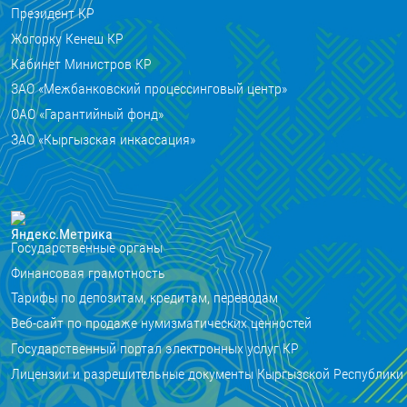
Президент КР
Жогорку Кенеш КР
Кабинет Министров КР
ЗАО «Межбанковский процессинговый центр»
ОАО «Гарантийный фонд»
ЗАО «Кыргызская инкассация»
Государственные органы
Финансовая грамотность
Тарифы по депозитам, кредитам, переводам
Веб-сайт по продаже нумизматических ценностей
Государственный портал электронных услуг КР
Лицензии и разрешительные документы Кыргызской Республики