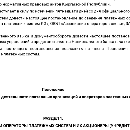
тр нормативных правовых актов Кыргызской Республики.
вступает в силу по истечении пятнадцати дней со дня официальног
стем довести настоящее постановление до сведения платежных о
ов платежных систем KG», ОЮЛ «Ассоциация операторов связи», 
ственного языка и документооборота довести настоящее постано
ных управлений и представительства Национального банка в Батке
ем настоящего постановления возложить на члена Правления
ие платёжных систем.
Положение
 деятельности платежных организаций и операторов платежных
РАЗДЕЛ 1.
И ОПЕРАТОРЫ ПЛАТЕЖНЫХ СИСТЕМ И ИХ АКЦИОНЕРЫ (УЧРЕДИ