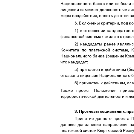
Национального банка или не были 
лицензии заменяет должностные ли
меры воздействия, вплоть до отзыв
6. Включены критерии, под к
1) в отношении кандидатов 
финансовой системах и/или в отрас
2) кандидаты ранее являли
Комитета по платежной системе, 
Национального банка (решение Коми
что кандидат:
а) причастен к действиям (б
отозвана лицензия Национального 
б) причастен к действиям, к
Также проект Положения привед
террористической деятельности и л
3. Прогнозы социальных, пр
Принятие данного проекта П
данные дополнения направлены на
платежной систем Кыргызской Респ