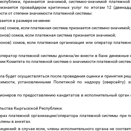
спублики, признается значимой, системно-значимой платежной
изнается провайдером критичных услуг по итогам 12 (двенадц
ости от степени значимости платежной системы:
ается в размере не менее:
нов) сомов, если платежная система признается системно-значимой
ионов) сомов, если платежная система признается значимой;
лионов) сомов, если платежная организация или оператор платеж
оператор платежной системы должна/ен внести в банк денежные с
нии Комитета по платежной системе о значимости платежной систе
ла будет осуществляться после проведения оценки и принятия ре
чимости, установленными Политикой по надзору (оверсайту) 
ционеров по предоставлению кандитатов в исполнительный орган
ельства Кыргызской Республики.
нерах платежной организации/оператора платежной системы при п
влены в анкетах.
лицензий: в случае если, члены исполнительного органа не соотв