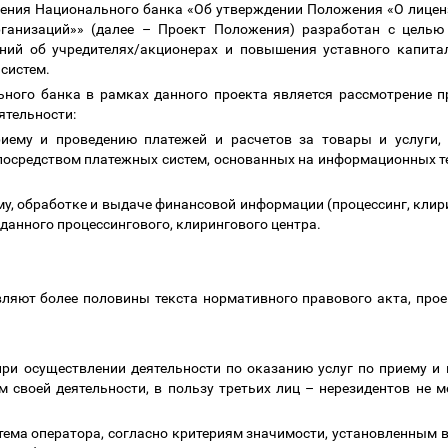
ения Национального банка «Об утверждении Положения «О лицен
ганизаций»» (далее
–
Проект Положения) разработан с целью 
ний об учредителях/акционерах и повышения уставного капита
 систем.
ного банка в рамках данного проекта является рассмотрение 
еятельности:
риему и проведению платежей и расчетов за товары и услуги,
ц посредством платежных систем, основанных на информационных т
ему, обработке и выдаче финансовой информации (процессинг, клир
данного процессингового, клирингового центра.
авляют более половины текста нормативного правового акта, про
при осуществлении деятельности по оказанию услуг по приему и
 своей деятельности, в пользу третьих лиц
–
нерезидентов не м
стема оператора, согласно критериям значимости, установленным в