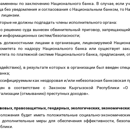
заменены по заключению Национального банка. В случае, если уч
ца без уведомления и согласования с Национальным банком, то Н
а лицензии.
оторые не должны подпадать члены исполнительного органа:
по решению суда вынесен обвинительный приговор, запрещающий 
ли информационных систем/безопасности;
сь должностными лицами в организации, лицензируемой Национ
Комитета по надзору Национального банка или существует зак
тета по платежной системе Национального банка, предписания, от
ездействию), в результате которых в организации был введен спе
банка;
лассифицируемым как нездоровая и/или небезопасная банковская 
ен в соответствие с Законом Кыргызской Республики «О 
егализации (отмыванию) преступных доходов».
авовых, правозащитных, гендерных, экологических, экономическ
оложения будет иметь положительные социально-экономические 
 дополнительные меры для обеспечения эффективности, безопа
ублики.