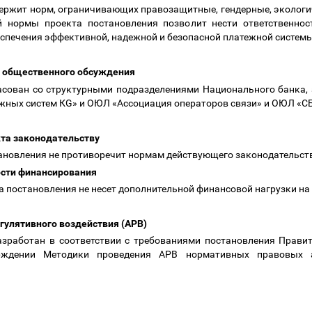
держит норм, ограничивающих правозащитные, гендерные, экологи
й нормы проекта постановления позволит нести ответственнос
спечения эффективной, надежной и безопасной платежной систем
ах общественного обсуждения
сован со структурными подразделениями Национального банка, а
жных систем КG» и ОЮЛ «Ассоциация операторов связи» и ОЮЛ «С
кта законодательству
ановления не противоречит нормам действующего законодательс
ости финансирования
а постановления не несет дополнительной финансовой нагрузки н
егулятивного воздействия (АРВ)
зработан в соответствии с требованиями постановления Прави
ждении Методики проведения АРВ нормативных правовых а