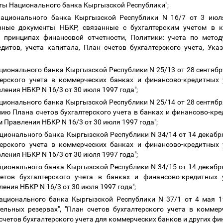
ты Национального банка Кыргызской Республики";
Национального банка Кыргызской Республики N 16/7 от 3 июля
вные документы НБКР, связанные с бухгалтерским учетом в к
и принципах финансовой отчетности, Политики: учета по мето
едитов, учета капитала, План счетов бухгалтерского учета, Ук
ционального банка Кыргызской Республики N 25/13 от 28 сентября
терского учета в коммерческих банках и финансово-кредитных 
ения НБКР N 16/3 от 30 июля 1997 года";
ционального банка Кыргызской Республики N 25/14 от 28 сентября
нию Плана счетов бухгалтерского учета в банках и финансово-кр
 Правления НБКР N 16/3 от 30 июля 1997 года";
ционального банка Кыргызской Республики N 34/14 от 14 декабря
терского учета в коммерческих банках и финансово-кредитных 
ения НБКР N 16/3 от 30 июля 1997 года";
ционального банка Кыргызской Республики N 34/15 от 14 декабря
етов бухгалтерского учета в банках и финансово-кредитных 
ения НБКР N 16/3 от 30 июля 1997 года";
ационального банка Кыргызской Республики N 37/1 от 4 мая 1
ельных резервах", "План счетов бухгалтерского учета в коммер
счетов бухгалтерского учета для коммерческих банков и других ф