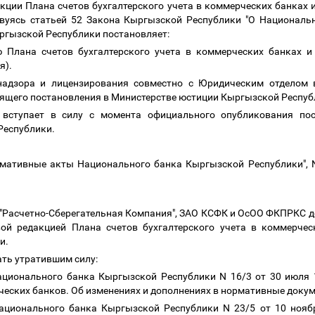
кции Плана счетов бухгалтерского учета в коммерческих банках
вуясь статьей 52 Закона Кыргызской Республики "О Националь
ргызской Республики постановляет:
ю Плана счетов бухгалтерского учета в коммерческих банках и
я).
надзора и лицензирования совместно с Юридическим отделом 
оящего постановления в Министерстве юстиции Кыргызской Респуб
 вступает в силу с момента официального опубликования пос
Республики.
мативные акты Национального банка Кыргызской Республики", N 
"Расчетно-Сберегательная Компания", ЗАО КСФК и ОсОО ФКПРКС до
вой редакцией Плана счетов бухгалтерского учета в коммерче
и.
нать утратившим силу:
ационального банка Кыргызской Республики N 16/3 от 30 июля 
рческих банков. Об изменениях и дополнениях в нормативные доку
ационального банка Кыргызской Республики N 23/5 от 10 ноябр