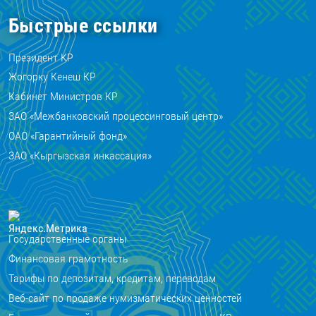
Быстрые ссылки
Президент КР
Жогорку Кенеш КР
Кабинет Министров КР
ЗАО «Межбанковский процессинговый центр»
ОАО «Гарантийный фонд»
ЗАО «Кыргызская инкассация»
Государственные органы
Финансовая грамотность
Тарифы по депозитам, кредитам, переводам
Веб-сайт по продаже нумизматических ценностей