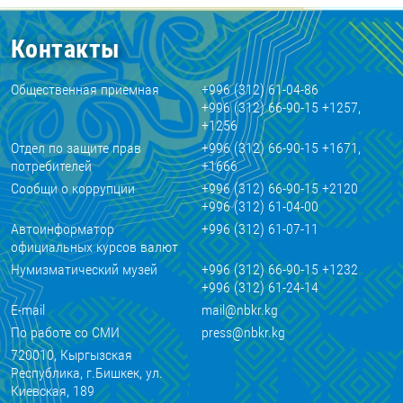
Контакты
Общественная приемная
+996 (312) 61-04-86
+996 (312) 66-90-15 +1257,
+1256
Отдел по защите прав
+996 (312) 66-90-15 +1671,
потребителей
+1666
Сообщи о коррупции
+996 (312) 66-90-15 +2120
+996 (312) 61-04-00
Автоинформатор
+996 (312) 61-07-11
официальных курсов валют
Нумизматический музей
+996 (312) 66-90-15 +1232
+996 (312) 61-24-14
E-mail
mail@nbkr.kg
По работе со СМИ
press@nbkr.kg
720010, Кыргызская
Республика, г.Бишкек, ул.
Киевская, 189