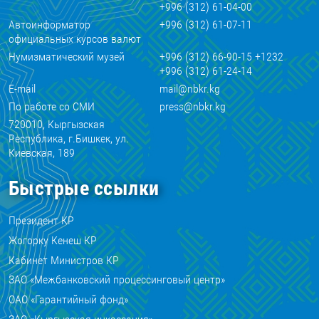
+996 (312) 61-04-00
Автоинформатор
+996 (312) 61-07-11
официальных курсов валют
Нумизматический музей
+996 (312) 66-90-15 +1232
+996 (312) 61-24-14
E-mail
mail@nbkr.kg
По работе со СМИ
press@nbkr.kg
720010, Кыргызская
Республика, г.Бишкек, ул.
Киевская, 189
Быстрые ссылки
Президент КР
Жогорку Кенеш КР
Кабинет Министров КР
ЗАО «Межбанковский процессинговый центр»
ОАО «Гарантийный фонд»