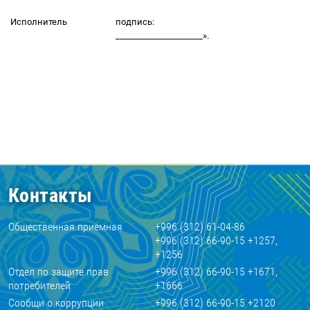
Исполнитель
подпись:
_____________________».
Контакты
Общественная приемная
+996 (312) 61-04-86
+996 (312) 66-90-15 +1257,
+1256
Отдел по защите прав
+996 (312) 66-90-15 +1671,
потребителей
+1666
Сообщи о коррупции
+996 (312) 66-90-15 +2120