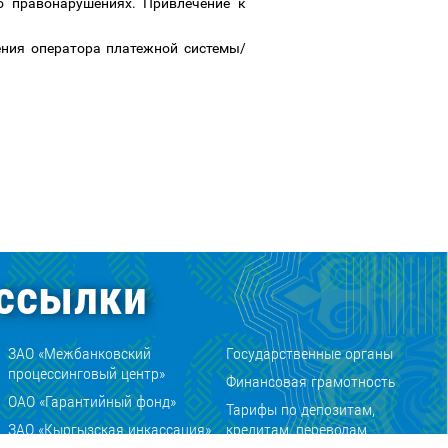
о правонарушениях. Привлечение к
ления оператора платежной системы/
ссылки
ЗАО «Межбанковский
Государственные органы
процессинговый центр»
Финансовая грамотность
ОАО «Гарантийный фонд»
Тарифы по депозитам,
ЗАО «Кыргызская инкассация»
кредитам, переводам