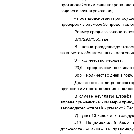
противодействии финансированию 
годового вознаграждения;
- противодействия при осущ
проверок
- в размере 50 процентов 
Размер среднего годового в
В/3/29,6*365, где:
В
–
вознаграждение должностн
за вычетом обязательных налоговы
3
–
количество месяцев;
29,6
–
среднемесячное число 
365
–
количество дней в году
Должностные лица операто
вручения им постановления о нало
В случае неуплаты штрафа
вправе применить к ним меры прину
законодательством Кыргызской Рес
7) пункт 13 изложить в след
«13. Национальный банк 
должностным лицам за правонару