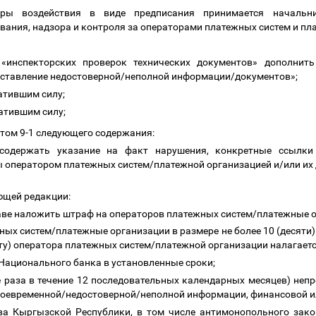
ы воздействия в виде предписания принимается начальник
ания, надзора и контроля за операторами платежных систем и п
 «инспекторских проверок технических документов» дополнит
ставление недостоверной/неполной информации/документов»;
ратившим силу;
ратившим силу;
том 9-1
следующего содержания:
 содержать указание на факт нарушения, конкретные ссылки
 оператором платежных систем/платежной организацией и/или их
ующей редакции:
аве наложить штраф на операторов платежных систем/платежные 
ых систем/платежные организации в размере не более 10 (десяти)
ту) оператора платежных систем/платежной организации налагаетс
Национального банка в установленные сроки;
ее раза в течение 12 последовательных календарных месяцев) неп
воевременной/недостоверной/неполной информации, финансовой ил
ва Кыргызской Республики, в том числе антимонопольного зако