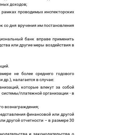
пных доходов;
в рамках проводимых инспекторских
к со дня вручения им постановления
циональный банк вправе применить
ства или другие меры воздействия в
аций.
мере не более среднего годового
др.), налагается в случае:
анизаций, которые влекут за собой
 системы/платежной организации - в
ого вознаграждения;
представления финансовой или другой
ли другой отчетности
–
в размере 30
нодательства и законодательства о