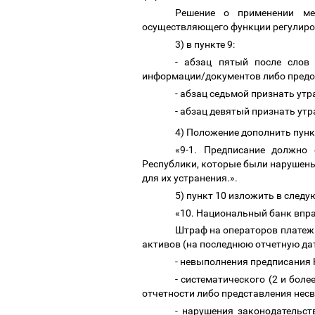
Решение о применении мер
осуществляющего функции регулиров
3) в пункте 9:
- абзац пятый после слов
информации/документов либо предо
- абзац седьмой признать ут
- абзац девятый признать ут
4) Положение дополнить пунк
«9-1. Предписание должно
Республики, которые были нарушены
для их устранения.».
5) пункт 10 изложить в след
«10. Национальный банк впр
Штраф на операторов платежн
активов (на последнюю отчетную да
- невыполнения предписания 
- систематического (2 и бол
отчетности либо представления нес
- нарушения законодательст