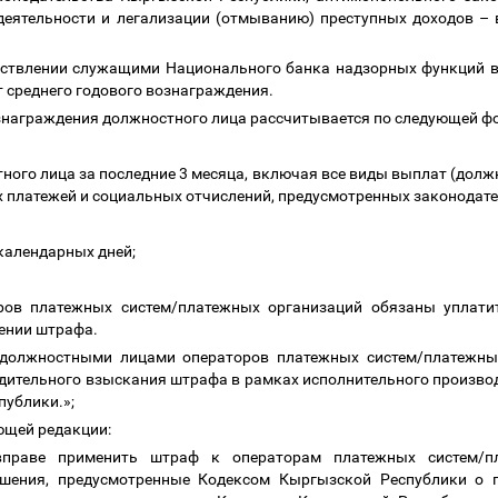
деятельности и легализации (отмыванию) преступных доходов
–
в
ествлении служащими Национального банка надзорных функций 
от среднего годового вознаграждения
.
ознаграждения должностного лица рассчитывается по следующей ф
ого лица за последние 3 месяца, включая все виды выплат (должно
х платежей и социальных отчислений, предусмотренных законода
календарных дней;
.
ров платежных систем/платежных организаций обязаны уплати
жении штрафа.
 должностными лицами операторов платежных систем/платежны
дительного взыскания штрафа в рамках исполнительного производс
публики.»
;
ующей редакции:
вправе применить штраф к операторам платежных систем/п
шения, предусмотренные Кодексом Кыргызской Республики о п