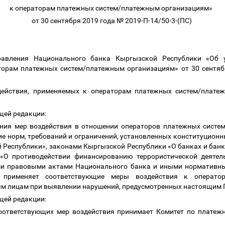
к операторам платежных систем/платежным организациям»
от 30 сентября 2019 года № 2019-П-14/50-3-(ПС)
равления Национального банка Кыргызской Республики «Об
торам платежных систем/платежным организациям» от 30 сентябр
ействия, применяемых к операторам платежных систем/плате
ющей редакции:
ния мер воздействия в отношении операторов платежных систем
ие норм, требований и ограничений, установленных конституцион
Республики», законами Кыргызской Республики «О банках и банк
 «О противодействии финансированию террористической деятел
и правовыми актами Национального банка и иными нормативн
 применяет соответствующие меры воздействия к операто
 лицам при выявлении нарушений, предусмотренных настоящим 
ющей редакции:
оответствующих мер воздействия принимает Комитет по платеж