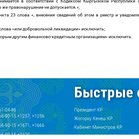
имается в соответствии с Кодексом Кыргызской Республики 
о же правонарушение не допускается.»
;
ункта 23 слова
«, внесения сведений об этом в реестр и уведом
;
1 слова «или добровольной ликвидации» исключить;
которым другим финансово-кредитным организациям» исключить.
Быстрые 
61-04-86
Президент КР
66-90-15 +1257, +1256
Жогорку Кенеш КР
66-90-15 +1671, +1666
Кабинет Министров КР
66-90-15 +2120