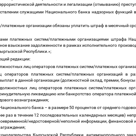
ррористической деятельности и легализации (отмыванию) престу
ествлении служащими Национального банка надзорных функций 
/платежные организации обязаны уплатить штраф в месячный сро
рами платежных систем/платежными организациями штрафа На
ное взыскание задолженности в рамках исполнительного производ
Кыргызской Республики.»;
ующей редакции:
олжностных лиц операторов платежных систем/платежных организ
 операторов платежных систем/платежных организаций в раз
ыплат в данной организации (должностной оклад, премии, бонусы и 
 должностных лиц операторов платежных систем/платежных орг
ринудительную ликвидацию или банкротство оператора платежной
одового вознаграждения;
 Национального банка
–
в размере 50 процентов от среднего годов
олее раз в течение 12 последовательных календарных месяцев) не
воевременной/недостоверной/неполной информации, финансовой и
знаграждения;
конодательства Кыргызской Республики, антимонопольного зако