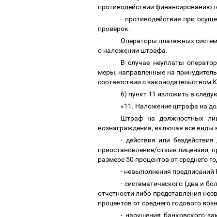
противодействии финансированию те
- противодействия при осущ
проверок
.
Операторы платежных систем
о наложении штрафа.
В случае неуплаты операто
меры, направленные на принудитель
соответствии с законодательством 
6) пункт 11 изложить в след
«11. Наложение штрафа на д
Штраф на должностных лиц
вознаграждения, включая все виды в
- действия или бездействия
приостановление/отзыв лицензии, п
размере 50 процентов от среднего г
- невыполнения предписаний
- систематического (два и б
отчетности либо представления нес
процентов от среднего годового во
- нарушения банковского за