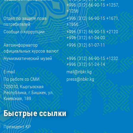
+996 (312) 66-90-15 +1257,
+1256
Отдел по защите прав
+996 (312) 66-90-15 +1671,
потребителей
+1666
Сообщи о коррупции
+996 (312) 66-90-15 +2120
+996 (312) 61-04-00
Автоинформатор
+996 (312) 61-07-11
официальных курсов валют
Нумизматический музей
+996 (312) 66-90-15 +1232
+996 (312) 61-24-14
E-mail
mail@nbkr.kg
По работе со СМИ
press@nbkr.kg
720010, Кыргызская
Республика, г.Бишкек, ул.
Киевская, 189
Быстрые ссылки
Президент КР