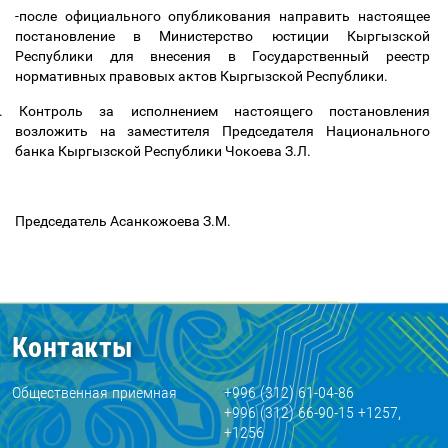
-после официального опубликования направить настоящее
постановление в Министерство юстиции Кыргызской
Республики для внесения в Государственный реестр
нормативных правовых актов Кыргызской Республики.
.
Контроль за исполнением настоящего постановления
возложить на заместителя Председателя Национального
банка Кыргызской Республики Чокоева З.Л.
Председатель Асанкожоева З.М.
Контакты
Общественная приемная
+996 (312) 61-04-86
+996 (312) 66-90-15 +1257,
+1256