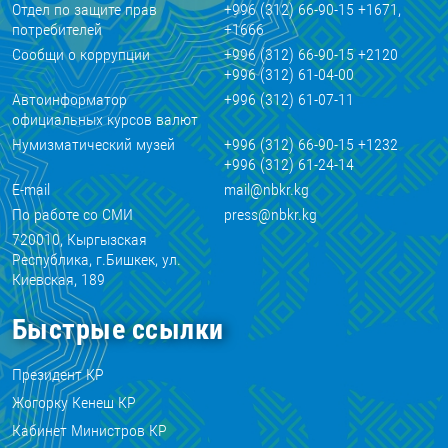
Отдел по защите прав
+996 (312) 66-90-15 +1671,
потребителей
+1666
Сообщи о коррупции
+996 (312) 66-90-15 +2120
+996 (312) 61-04-00
Автоинформатор
+996 (312) 61-07-11
официальных курсов валют
Нумизматический музей
+996 (312) 66-90-15 +1232
+996 (312) 61-24-14
E-mail
mail@nbkr.kg
По работе со СМИ
press@nbkr.kg
720010, Кыргызская
Республика, г.Бишкек, ул.
Киевская, 189
Быстрые ссылки
Президент КР
Жогорку Кенеш КР
Кабинет Министров КР