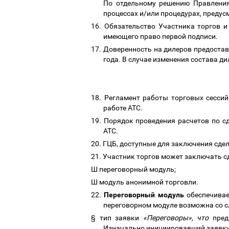
По отдельному решению Правления
процессах и/или процедурах, преду
16.
Обязательство Участника торгов и
имеющего право первой подписи.
17.
Доверенность на дилеров предостав
года. В случае изменения состава д
18.
Регламент работы торговых сессий
работе АТС.
19.
Порядок проведения расчетов по с
АТС.
20.
ГЦБ, доступные для заключения сде
21.
Участник торгов может заключать с
Ш
переговорный модуль;
Ш
модуль анонимной торговли.
22.
Переговорный модуль
обеспечивае
переговорном модуле возможна со 
§
тип заявки
«Переговоры», что
предп
Изначально инициировавший заявку 