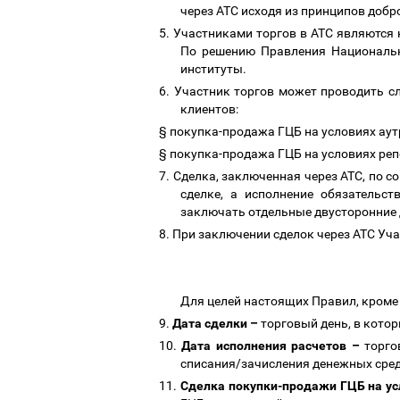
через АТС исходя из принципов доб
5.
Участниками торгов в АТС являются
По решению Правления Национальн
институты.
6.
Участник торгов может проводить сл
клиентов:
§
покупка-продажа ГЦБ на условиях аут
§
покупка-продажа ГЦБ на условиях реп
7.
Сделка, заключенная через АТС, по с
сделке, а исполнение обязательс
заключать отдельные двусторонние 
8.
При заключении сделок через АТС Уч
Для целей настоящих Правил, кроме
9.
Дата сделки
–
торговый день, в кото
10.
Дата исполнения расчетов
–
торг
списания/зачисления денежных сред
11.
Сделка покупки-продажи ГЦБ на ус