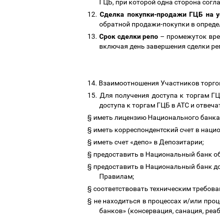
ГЦБ, при которой одна сторона согла
12.
Сделка покупки-продажи ГЦБ на у
обратной продажи-покупки в опреде
13.
Срок сделки репо
–
промежуток врем
включая день завершения сделки ре
14.
Взаимоотношения Участников торгов
15.
Для получения доступа к торгам Г
доступа к торгам ГЦБ в АТС и отве
§
иметь лицензию Национального банка 
§
иметь корреспондентский счет в наци
§
иметь счет «депо» в Депозитарии;
§
предоставить в Национальный банк о
§
предоставить в Национальный банк д
Правилам;
§
соответствовать техническим требов
§
не находиться в процессах и/или про
банков» (консервация, санация, реа