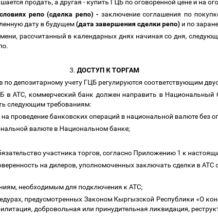
шается продать, а другая - купить ГЦБ по оговоренной цене и на о
словиях репо (сделка репо) -
заключение соглашения по покупк
ленную дату в будущем
(дата завершения сделки репо)
и по заран
ени, рассчитанный в календарных днях начиная со дня, следующе
по.
3.
ДОСТУП К ТОРГАМ
 по депозитарному учету ГЦБ регулируются соответствующим дву
ЦБ в АТС, коммерческий банк должен направить в Национальный 
чать следующим требованиям:
на проведение банковских операций в национальной валюте без о
ональной валюте в Национальном банке;
бязательство участника торгов, согласно Приложению 1 к настоя
оверенность на дилеров, уполномоченных заключать сделки в АТС
аниям, необходимым для подключения к АТС;
цедурах, предусмотренных Законом Кыргызской Республики «О кон
билитация, добровольная или принудительная ликвидация, реструк