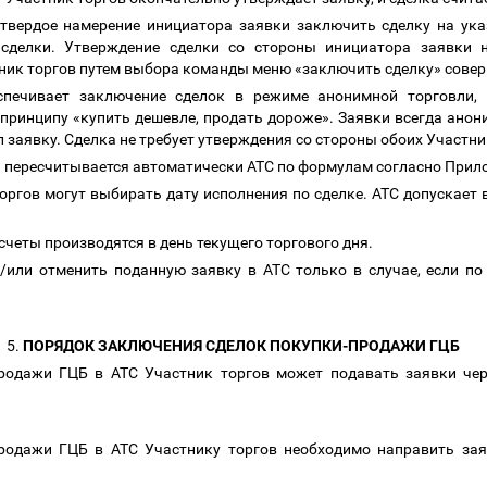
вердое намерение инициатора заявки заключить сделку на ука
сделки. Утверждение сделки со стороны инициатора заявки 
ник торгов путем выбора команды меню «заключить сделку» совер
печивает заключение сделок в режиме анонимной торговли, 
принципу «купить дешевле, продать дороже». Заявки всегда ано
 заявку. Сделка не требует утверждения со стороны обоих Участн
и пересчитывается автоматически АТС по формулам согласно При
оргов могут выбирать дату исполнения по сделке. АТС допускает 
.
счеты производятся в день текущего торгового дня.
/или отменить поданную заявку в АТС только в случае, если по
5.
ПОРЯДОК ЗАКЛЮЧЕНИЯ СДЕЛОК ПОКУПКИ-ПРОДАЖИ ГЦБ
родажи ГЦБ в АТС Участник торгов может подавать заявки че
родажи ГЦБ в АТС Участнику торгов необходимо направить зая