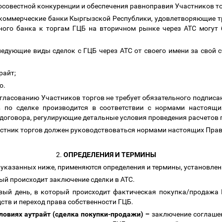
росовестной конкуренции и обеспечения равноправия Участников т
 коммерческие банки Кыргызской Республики, удовлетворяющие т
ого банка к торгам ГЦБ на вторичном рынке через АТС могут
едующие виды сделок с ГЦБ через АТС от своего имени за свой с
райт;
о.
огласованию Участников торгов не требует обязательного подписа
тв по сделке производится в соответствии с нормами настоящи
договора, регулирующие детальные условия проведения расчетов 
астник торгов должен руководствоваться нормами настоящих Пра
2.
ОПРЕДЕЛЕНИЯ И ТЕРМИНЫ
 указанных ниже, применяются определения и термины, установлен
рый происходит заключение сделки в АТС.
овый
день, в который происходит фактическая покупка/продажа
ств и переход права собственности ГЦБ.
ловиях аутрайт (сделка покупки-продажи)
–
заключение соглаше