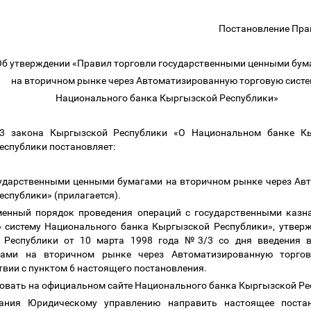
Постановление Пра
Об утверждении «Правил торговли государственными ценными бу
на вторичном рынке через Автоматизированную торговую сист
Национального банка Кыргызской Республики»
43 закона Кыргызской Республики «О Национальном банке Кы
еспублики постановляет:
сударственными ценными бумагами на вторичном рынке через Ав
еспублики» (прилагается).
менный порядок проведения операций с государственными казн
ю систему Национального банка Кыргызской Республики», утвер
 Республики от 10 марта 1998 года №3/3 со дня введения в
гами на вторичном рынке через Автоматизированную торгов
твии с пунктом 6 настоящего постановления.
овать на официальном сайте Национального банка Кыргызской Ре
ания Юридическому управлению направить настоящее поста