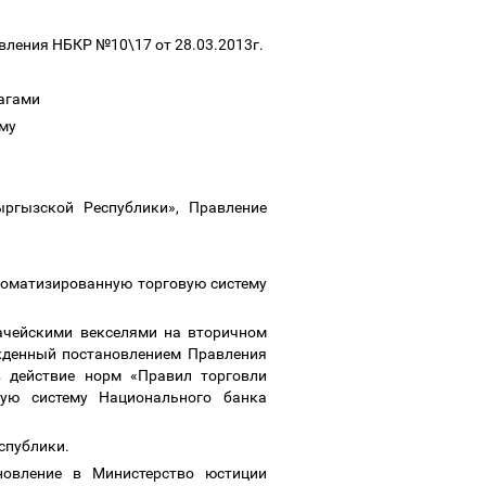
вления НБКР №10\17 от 28.03.2013г.
магами
ему
ргызской Республики», Правление
томатизированную торговую систему
ачейскими векселями на вторичном
жденный постановлением Правления
 действие норм «Правил торговли
ую систему Национального банка
спублики.
новление в Министерство юстиции