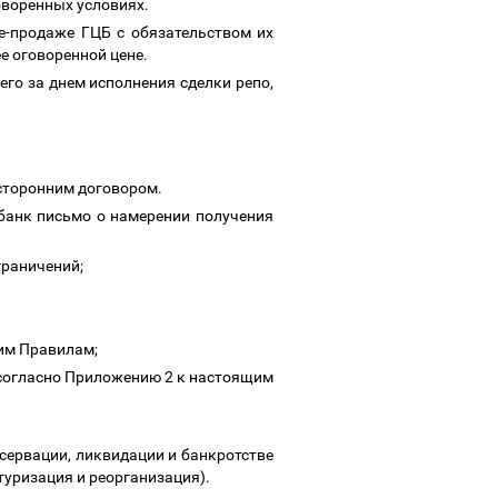
говоренных условиях.
е-продаже ГЦБ с обязательством их
ее оговоренной цене.
го за днем исполнения сделки репо,
сторонним договором.
банк письмо о намерении получения
граничений;
щим Правилам;
 согласно Приложению 2 к настоящим
сервации, ликвидации и банкротстве
туризация и реорганизация).