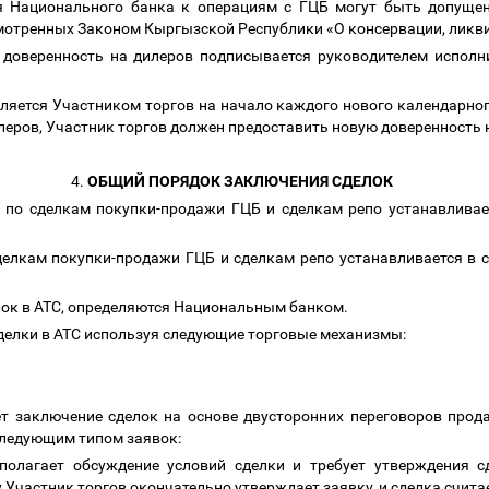
 Национального банка к операциям с ГЦБ могут быть допущен
смотренных Законом Кыргызской Республики «О консервации, ликв
 доверенность на дилеров подписывается руководителем исполни
ляется Участником торгов на начало каждого нового календарного
илеров, Участник торгов должен предоставить новую доверенность
4.
ОБЩИЙ ПОРЯДОК ЗАКЛЮЧЕНИЯ СДЕЛОК
 по сделкам покупки-продажи ГЦБ и сделкам репо устанавливае
делкам покупки-продажи ГЦБ и сделкам репо устанавливается в 
лок в АТС, определяются Национальным банком.
делки в АТС используя следующие торговые механизмы:
т заключение сделок на основе двусторонних переговоров прода
следующим типом заявок:
олагает обсуждение условий сделки и требует утверждения с
Участник торгов окончательно утверждает заявку, и сделка счита