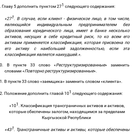
1
.
Главу 5 дополнить пунктом 27
следующего содержания:
1
«27
. В случае, если клиент - физическое лицо, в том числе,
являющийся индивидуальным предпринимателем без
образования юридического лица, имеет в банке несколько
активов, несущих в себе кредитный риск, то ко всем его
активам применяется классификация, которая присвоена по
его активу с наибольшей задолженностью, если эта
классификация является наихудшей.».
0.
В пункте 33 слово «
Реструктуризированные
» заменить
словами «
Повторно реструктуризированные
».
1.
В пункте 33 слово «заемщика» заменить словом «клиента».
1
2.
Положение дополнить главой 10
следующего содержания:
1
«10
. Классификация трансграничных активов и активов,
которые обеспечены залогом, находящимся за пределами
Кыргызской Республики
1
«43
. Трансграничные активы и активы, которые обеспечены