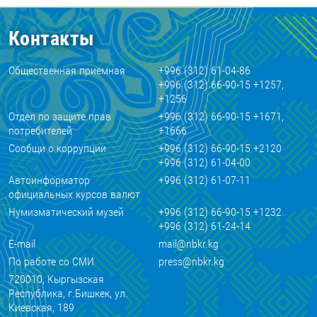
Контакты
Общественная приемная
+996 (312) 61-04-86
+996 (312) 66-90-15 +1257,
+1256
Отдел по защите прав
+996 (312) 66-90-15 +1671,
потребителей
+1666
Сообщи о коррупции
+996 (312) 66-90-15 +2120
+996 (312) 61-04-00
Автоинформатор
+996 (312) 61-07-11
официальных курсов валют
Нумизматический музей
+996 (312) 66-90-15 +1232
+996 (312) 61-24-14
E-mail
mail@nbkr.kg
По работе со СМИ
press@nbkr.kg
720010, Кыргызская
Республика, г.Бишкек, ул.
Киевская, 189