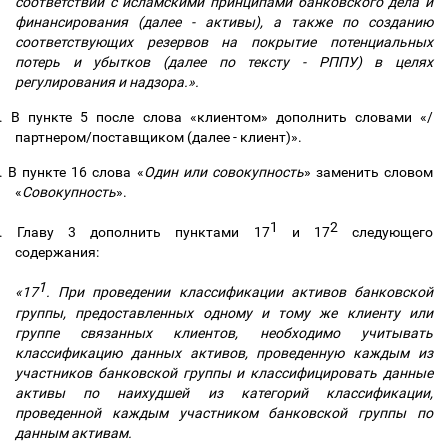
соответствии с исламскими принципами банковского дела и
финансирования (далее - активы), а также по созданию
соответствующих резервов на покрытие потенциальных
потерь и убытков (далее по тексту - РППУ) в целях
регулирования и надзора.».
.
В пункте 5 после слова «клиентом» дополнить словами «/
партнером/поставщиком (далее - клиент)».
.
В пункте 16 слова «
Один или совокупность
» заменить словом
«
Совокупность
».
1
2
.
Главу 3 дополнить пунктами 17
и 17
следующего
содержания:
1
«17
. При проведении классификации активов банковской
группы, предоставленных одному и тому же клиенту или
группе связанных клиентов, необходимо учитывать
классификацию данных активов, проведенную каждым из
участников банковской группы и классифицировать данные
активы по наихудшей из категорий классификации,
проведенной каждым участником банковской группы по
данным активам.