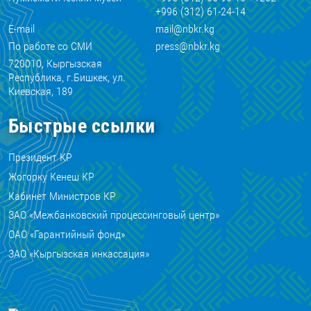
+996 (312) 61-24-14
E-mail
mail@nbkr.kg
По работе со СМИ
press@nbkr.kg
720010, Кыргызская
Республика, г.Бишкек, ул.
Киевская, 189
Быстрые ссылки
Президент КР
Жогорку Кенеш КР
Кабинет Министров КР
ЗАО «Межбанковский процессинговый центр»
ОАО «Гарантийный фонд»
ЗАО «Кыргызская инкассация»