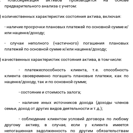
.
Классификация активов производится на основе
предварительного анализа с учетом:
)
количественных характеристик
состояния актива, включая:
- наличие просрочки плановых платежей по основной сумме и/
или наценке/доходу;
- случаи неполного (частичного) погашения плановых
платежей по основной сумме и/или наценке/доходу;
)
качественных характеристик
состояния актива, в том числе:
-
платежеспособность клиента, т.е. способность
клиента своевременно погашать плановые платежи, как по
наценке/доходу, так и по основной сумме;
-
состояние и стоимость залога;
-
наличие иных источников дохода (доходы членов
семьи, доход от других видов деятельности и т.д.);
-
соблюдение клиентом условий договора по любому
другому активу, в случае, если у клиента имеется
непогашенная задолженность по другим обязательствам