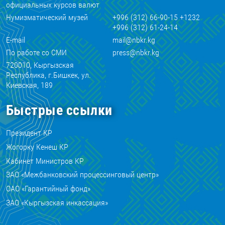
официальных курсов валют
Нумизматический музей
+996 (312) 66-90-15 +1232
+996 (312) 61-24-14
E-mail
mail@nbkr.kg
По работе со СМИ
press@nbkr.kg
720010, Кыргызская
Республика, г.Бишкек, ул.
Киевская, 189
Быстрые ссылки
Президент КР
Жогорку Кенеш КР
Кабинет Министров КР
ЗАО «Межбанковский процессинговый центр»
ОАО «Гарантийный фонд»
ЗАО «Кыргызская инкассация»