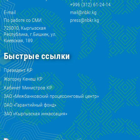
+996 (312) 61-24-14
E-mail
mail@nbkr.kg
По работе со СМИ
press@nbkr.kg
720010, Кыргызская
Республика, г.Бишкек, ул.
Киевская, 189
Быстрые ссылки
Президент КР
Жогорку Кенеш КР
Кабинет Министров КР
ЗАО «Межбанковский процессинговый центр»
ОАО «Гарантийный фонд»
ЗАО «Кыргызская инкассация»