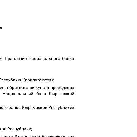
ия
, Правление Национального банка
еспублики (прилагаются):
я, обратного выкупа и проведения
з Национальный банк Кыргызской
ного банка Кыргызской Республики»
кой Республики;
стиции Кыргызской Республики для