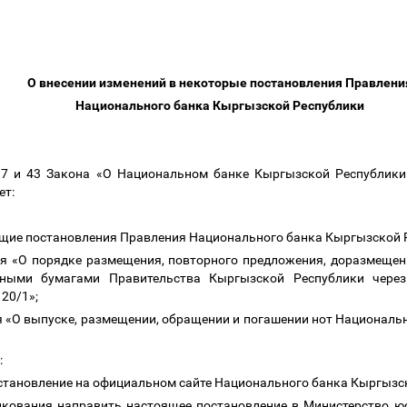
О внесении изменений в некоторые постановления Правлен
Национального банка Кыргызской Республики
 7 и 43
Закона «О Национальном банке Кыргызской Республики»
ет:
щие постановления Правления Национального банка Кыргызской Р
я «О
порядке размещения, повторного предложения, доразмещени
нными бумагами Правительства Кыргызской Республики чере
 20/1»;
я «О выпуске, размещении, обращении и погашении нот Националь
:
остановление на официальном сайте Национального банка Кыргызс
икования направить настоящее постановление в Министерство ю