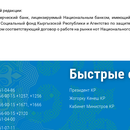
й редакции:
рческий банк, лицензируемый Национальным банком, имеющий 
, Социальный фонд Кыргызской Республики и Агентство по защит
 соответствующий договор о работе на рынке нот Национального 
Быстрые 
61-04-86
Президент КР
66-90-15 +1257, +1256
Жогорку Кенеш КР
66-90-15 +1671, +1666
Кабинет Министров КР
66-90-15 +2120
61-04-00
61-07-11