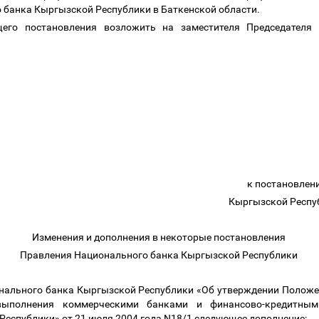
о банка Кыргызской Республики в Баткенской области.
щего постановления возложить на заместителя Председателя
к постановлен
Кыргызской Респуб
Изменения и дополнения в некоторые постановления
Правления Национального банка Кыргызской Республики
онального банка Кыргызской Республики «Об утверждении Положе
 выполнения коммерческими банками и финансово-кредитным
еспублики» от 21 июля 2004 года N18/1 следующее дополнение: