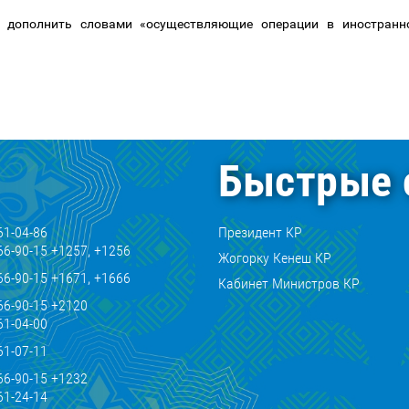
 дополнить словами «осуществляющие операции в иностранн
Быстрые 
61-04-86
Президент КР
66-90-15 +1257, +1256
Жогорку Кенеш КР
66-90-15 +1671, +1666
Кабинет Министров КР
66-90-15 +2120
61-04-00
61-07-11
66-90-15 +1232
61-24-14