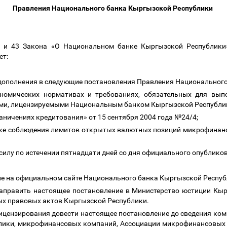
Правления Национального банка Кыргызской Республики
и 43 Закона «О Национальном банке Кыргызской Республики»
ет:
 дополнения в следующие постановления Правления Национальног
номических нормативах и требованиях, обязательных для вып
и, лицензируемыми Национальным банком Кыргызской Республики
аничениях кредитования» от 15 сентября 2004 года №24/4;
дке соблюдения лимитов открытых валютных позиций микрофинан
силу по истечении пятнадцати дней со дня официального опублик
е на официальном сайте Национального банка Кыргызской Респу
аправить настоящее постановление в Министерство юстиции Кыр
ых правовых актов Кыргызской Республики.
ицензирования довести настоящее постановление до сведения ком
лики, микрофинансовых компаний, Ассоциации микрофинансовых 