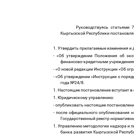
Руководствуясь статьями 7 
Кыргызской Республики постановля
1.
Утвердить прилагаемые изменения и
-
«Об утверждении Положения об эко
финансово-кредитными учреждениям
-
«О новой редакции Инструкции «Об огр
-
«Об утверждении «Инструкции о поря
года №24/8.
1.
Настоящее постановление вступает в 
1.
Юридическому управлению:
-
опубликовать настоящее постановлени
-
после официального опубликования н
Государственный реестр нормативн
1.
Управлению методологии надзора и л
банка развития Кыргызской Респуб