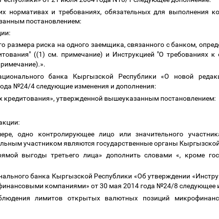
их нормативах и требованиях, обязательных для выполнения 
занным постановлением:
ции:
о размера риска на одного заемщика, связанного с банком, опреде
итования" ((1) см. примечание) и Инструкцией "О требованиях к
примечание).».
ационального банка Кыргызской Республики «О новой редак
 года №24/4 следующие изменения и дополнения:
ях кредитования», утвержденной вышеуказанным постановлением:
акции:
ере, одно контролирующее лицо или значительного участник
льным участником являются государственные органы Кыргызской
рямой выгоды третьего лица» дополнить словами «, кроме го
нального банка Кыргызской Республики «Об утверждении «Инстру
инансовыми компаниями» от 30 мая 2014 года №24/8 следующее и
блюдения лимитов открытых валютных позиций микрофинанс