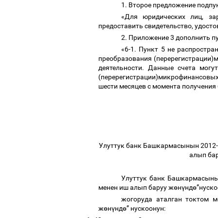
1. Второе предложение подпу
«Для юридических лиц, за
предоставить свидетельство, удост
2. Приложение 3 дополнить п
«6-1. Пункт 5 не распростра
преобразования (перерегистрации)
деятельности. Данные счета могу
(перерегистрации)микрофинансовых
шести месяцев с момента получения
Улуттук банк Башкармасынын 2012-
алып ба
Улуттук банк Башкармасыны
менен иш алып баруу ж
ө
н
ү
нд
ө
”нуско
жогоруда аталган токтом м
ж
ө
н
ү
нд
ө
” нускоонун: