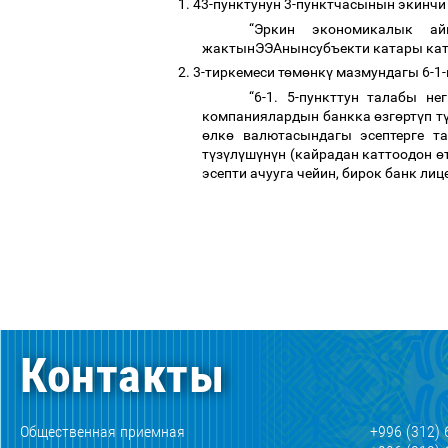
1.
43-пунктунун 3-пунктчасынын экинчи
“Эркин экономикалык 
жактынЭЭАнынсубъекти катары ка
2.
3-тиркемеси т
ө
м
ө
нк
ү
мазмундагы 6-1-
“6-1. 5-пункттун талабы не
компаниялардын банкка
ө
зг
ө
рт
ү
п т
ө
лк
ө
валютасындагы эсептерге т
т
ү
з
ү
л
ү
ш
ү
н
ү
н (кайрадан каттоодон
ө
эсепти ачууга чейин, бирок банк ли
Контакты
Общественная приемная
+996 (312) 