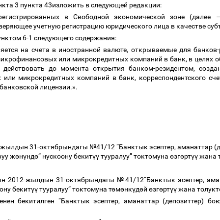
нкта 3 пункта 43изложить в следующей редакции:
регистрированных в Свободной экономической зоне (далее
оверяющее учетную регистрацию юридического лица в качестве суб
унктом 6-1 следующего содержания:
няется на счета в иностранной валюте, открываемые для банков-
микрофинансовых или микрокредитных компаний в банк, в целях о
т действовать до момента открытия банком-резидентом, созда
 или микрокредитных компаний в банк, корреспондентского счета
 банковской лицензии.».
жылдын 31-октябрындагы №41/12 “Банктык эсептер, аманаттар (де
руу ж
ө
н
ү
нд
ө
” нускоону бекит
үү
тууралуу” токтомуна
ө
зг
ө
рт
үү
жана 
н 2012-жылдын 31-октябрындагы №41/12“Банктык эсептер, амана
ону бекит
үү
тууралуу” токтомуна т
ө
м
ө
нк
ү
д
ө
й
ө
зг
ө
рт
үү
жана толукт
енен бекитилген “Банктык эсептер, аманаттар (депозиттер) бо