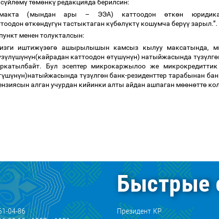
 с
ү
йл
ө
м
ү
т
ө
м
ө
нк
ү
редакцияда берилсин:
аймакта (мындан ары
–
ЭЭА) каттоодон
ө
тк
ө
н юриди
ттоодон
ө
тк
ө
нд
ү
г
ү
н тастыктаган к
ү
б
ө
л
ү
кт
ү
кошумча бер
үү
зарыл.”.
пункт менен толукталсын:
гизги иштиж
ү
з
ө
г
ө
ашырылышын камсыз кылуу максатында, ми
ү
з
ү
л
ү
ш
ү
н
ү
н(кайрадан каттоодон
ө
т
ү
ш
ү
н
ү
н) натыйжасында т
ү
з
ү
лг
ө
аркатылбайт. Бул эсептер микрокаржылоо же микрокредитти
т
ү
ш
ү
н
ү
н)натыйжасында т
ү
з
ү
лг
ө
н банк-резиденттер тарабынан бан
цензиясын алган учурдан кийинки алты айдан ашпаган м
өө
н
ө
тт
ө
кол
Быстрые 
61-04-86
Президент КР