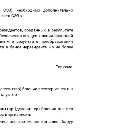
–
СЭЗ), необходимо дополнительно
ъекта СЭЗ.».
резидентов, созданных в результате
беспечения осуществления основной
нным в результате преобразования
 в банке-нерезиденте, но не более
Тиркеме
позиттер) боюнча эсептер менен иш
толуктоо
ттар (депозиттер) боюнча эсептер
оо киргизилсин:
юнча эсептер менен иш алып баруу