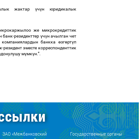
калык жактар
ү
ч
ү
н юридикалык
крокаржылоо же микрокредиттик
н банк-резиденттер
ү
ч
ү
н ачылган чет
к компаниялардын банкка
ө
зг
ө
рт
ү
п
к-резидент эместе корреспонденттик
донулушу м
ү
мк
ү
н.”.
ссылки
ЗАО «Межбанковский
Государственные органы