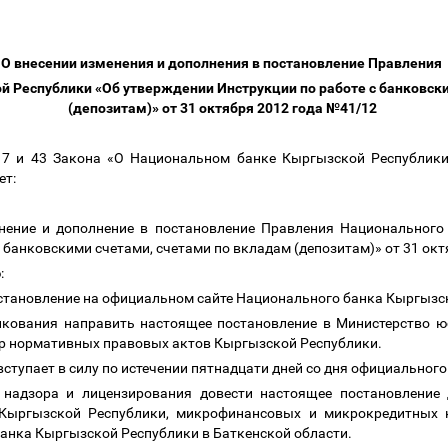
О внесении изменения и дополнения в постановление Правления
 Республики «Об утверждении Инструкции по работе с банковск
(депозитам)» от 31 октября 2012 года №41/12
и 7 и 43 Закона «О Национальном банке Кыргызской Республики
ет:
енение и дополнение в постановление Правления Национального
 банковскими счетами, счетами по вкладам (депозитам)» от 31 ок
ю:
остановление на официальном сайте Национального банка Кыргызс
икования направить настоящее постановление в Министерство 
тр нормативных правовых актов Кыргызской Республики.
вступает в силу по истечении пятнадцати дней со дня официальног
 надзора и лицензирования довести настоящее постановление 
 Кыргызской Республики, микрофинансовых и микрокредитных 
банка Кыргызской Республики в Баткенской области.