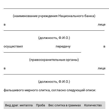
_______________________________________________________________________
(наименование учреждения Национального банка)
в лице
_____________________________________________________________________
(должность, Ф.И.О.)
осуществил передачу в
_____________________________________________________
(правоохранительные органы)
в лице
_____________________________________________________________________
(должность, Ф.И.О.)
фальшивого мерного слитка, согласно следующей описи:
Вид драг. металла
Проба
Вес слитка в граммах
Количество
Сп