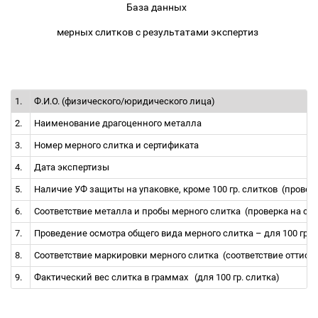
База данных
мерных слитков с результатами экспертиз
1.
Ф.И.О. (физического/юридического лица)
2.
Наименование драгоценного металла
3.
Номер мерного слитка и сертификата
4.
Дата экспертизы
5.
Наличие УФ защиты на упаковке, кроме 100 гр. слитков
(провер
6.
Соответствие металла и пробы мерного слитка
(проверка на с
7.
Проведение осмотра общего вида мерного слитка
–
для 100 гр. 
8.
Соответствие маркировки мерного слитка
(соответствие оттиск
9.
Фактический вес слитка в граммах
(для 100 гр. слитка)