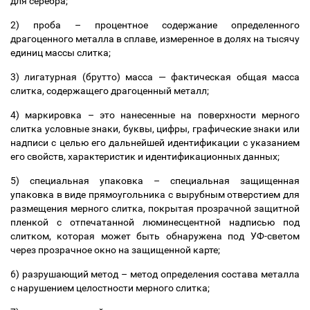
для серебра;
2) проба
–
процентное содержание определенного
драгоценного металла в сплаве, измеренное в долях на тысячу
единиц массы слитка;
3) лигатурная (брутто) масса
—
фактическая общая масса
слитка, содержащего драгоценный металл;
4) маркировка
–
это нанесенные на поверхности мерного
слитка условные знаки, буквы, цифры, графические знаки или
надписи с целью его дальнейшей идентификации с указанием
его свойств, характеристик и идентификационных данных;
5) специальная упаковка
–
специальная защищенная
упаковка в виде прямоугольника с вырубным отверстием для
размещения мерного слитка, покрытая прозрачной защитной
пленкой с отпечатанной люминесцентной надписью под
слитком, которая может быть обнаружена под УФ-светом
через прозрачное окно на защищенной карте;
6) разрушающий метод
–
метод определения состава металла
с нарушением целостности мерного слитка;