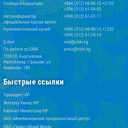
Сообщи о коррупции
+996 (312) 66-90-15 +2120
+996 (312) 61-04-00
Автоинформатор
+996 (312) 61-07-11
официальных курсов валют
Нумизматический музей
+996 (312) 66-90-15 +1232
+996 (312) 61-24-14
E-mail
mail@nbkr.kg
По работе со СМИ
press@nbkr.kg
720010, Кыргызская
Республика, г.Бишкек, ул.
Киевская, 189
Быстрые ссылки
Президент КР
Жогорку Кенеш КР
Кабинет Министров КР
ЗАО «Межбанковский процессинговый центр»
ОАО «Гарантийный фонд»