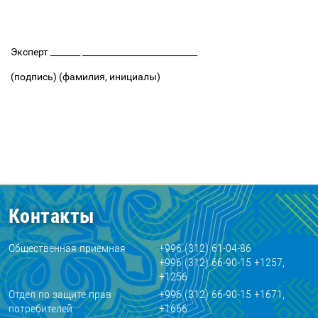
Эксперт _______ ___________________________
(подпись) (фамилия, инициалы)
Контакты
Общественная приемная
+996 (312) 61-04-86
+996 (312) 66-90-15 +1257,
+1256
Отдел по защите прав
+996 (312) 66-90-15 +1671,
потребителей
+1666