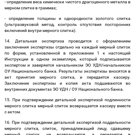
- определение веса химически чистого драгоценного металла в
мерном слитке в граммах;
- определение толщины и однородности золотого слитка
(ультразвуковой метод, контроль отсутствия посторонних
включений внутри мерного слитка).
14. Детальная экспертиза проводится с оформлением
заключения экспертизы отдельно на каждый мерный слиток
по форме, установленной в п
риложении 1 к настоящей
Инструкции
в одном экземпляре, который подписывается
экспертом и заверяется начальником ЭО УДН/начальником
ОУ Национального банка. Результаты экспертизы вносятся в
акт принятия мерного слитка, и передается кассиру.
Заключение экспертизы и копия акта подшиваются во
внутренних документах ЭО УДН / ОУ Национального банка.
15. При подтверждении детальной экспертизой подлинности
мерного слитка мерный слиток возвращается кассиру вместе
с актом.
16. При подтверждении детальной экспертизой поддельности
мерного слитка, слиток, принадлежащий лицу, сдавшему
мерный слиток, не возвращается, а передается в