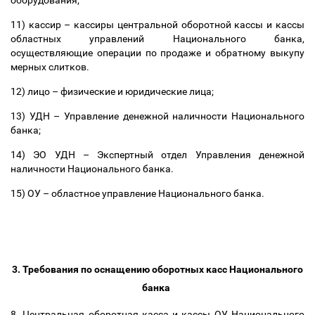
оборудования;
11) кассир
–
кассиры центральной оборотной кассы и кассы
областных управлений Национального банка,
осуществляющие операции по продаже и обратному выкупу
мерных слитков.
12) лицо
–
физические и юридические лица;
13) УДН
–
Управление денежной наличности Национального
банка;
14) ЭО УДН
–
Экспертный отдел Управления денежной
наличности Национального банка.
15) ОУ
–
областное управление Национального банка.
3. Требования по оснащению оборотных касс Национального
банка
8. Центральная оборотная касса и кассы ОУ Национального