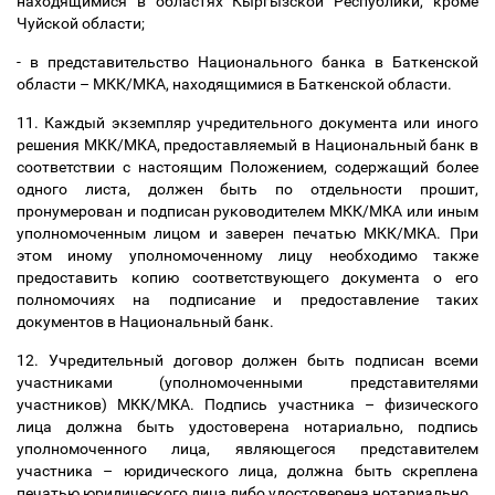
находящимися в областях Кыргызской Республики, кроме
Чуйской области;
- в представительство Национального банка в Баткенской
области
–
МКК/МКА, находящимися в Баткенской области.
11. Каждый экземпляр учредительного документа или иного
решения МКК/МКА, предоставляемый в Национальный банк в
соответствии с настоящим Положением, содержащий более
одного листа, должен быть по отдельности прошит,
пронумерован и подписан руководителем МКК/МКА или иным
уполномоченным лицом и заверен печатью МКК/МКА. При
этом иному уполномоченному лицу необходимо также
предоставить копию соответствующего документа о его
полномочиях на подписание и предоставление таких
документов в Национальный банк.
12. Учредительный договор должен быть подписан всеми
участниками (уполномоченными представителями
участников) МКК/МКА. Подпись участника
–
физического
лица должна быть удостоверена нотариально, подпись
уполномоченного лица, являющегося представителем
участника
–
юридического лица, должна быть скреплена
печатью юридического лица либо удостоверена нотариально.