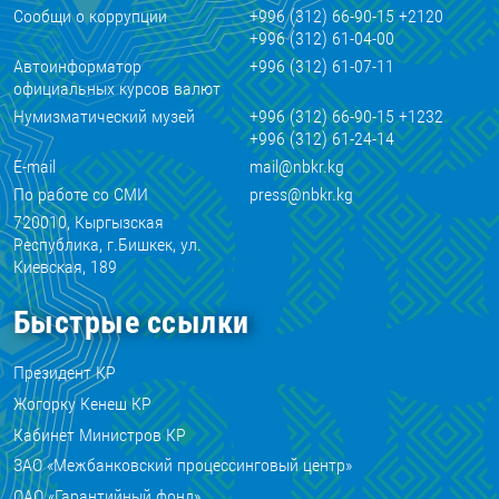
Сообщи о коррупции
+996 (312) 66-90-15 +2120
+996 (312) 61-04-00
Автоинформатор
+996 (312) 61-07-11
официальных курсов валют
Нумизматический музей
+996 (312) 66-90-15 +1232
+996 (312) 61-24-14
E-mail
mail@nbkr.kg
По работе со СМИ
press@nbkr.kg
720010, Кыргызская
Республика, г.Бишкек, ул.
Киевская, 189
Быстрые ссылки
Президент КР
Жогорку Кенеш КР
Кабинет Министров КР
ЗАО «Межбанковский процессинговый центр»
ОАО «Гарантийный фонд»