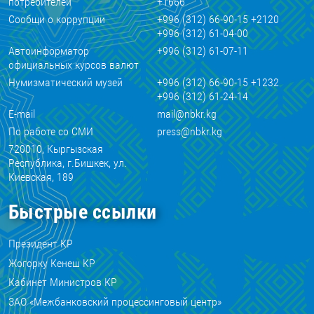
потребителей
+1666
Сообщи о коррупции
+996 (312) 66-90-15 +2120
+996 (312) 61-04-00
Автоинформатор
+996 (312) 61-07-11
официальных курсов валют
Нумизматический музей
+996 (312) 66-90-15 +1232
+996 (312) 61-24-14
E-mail
mail@nbkr.kg
По работе со СМИ
press@nbkr.kg
720010, Кыргызская
Республика, г.Бишкек, ул.
Киевская, 189
Быстрые ссылки
Президент КР
Жогорку Кенеш КР
Кабинет Министров КР
ЗАО «Межбанковский процессинговый центр»