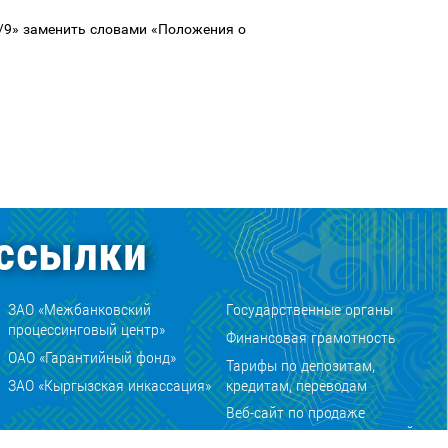
/9» заменить словами «
Положения о
ссылки
ЗАО «Межбанковский
Государственные органы
процессинговый центр»
Финансовая грамотность
ОАО «Гарантийный фонд»
Тарифы по депозитам,
ЗАО «Кыргызская инкассация»
кредитам, переводам
Веб-сайт по продаже
нумизматических ценностей