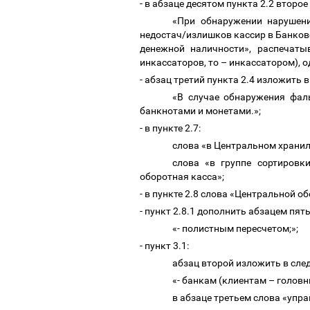
- в абзаце десятом пункта 2.2 втор
«При обнаружении нарушени
недостач/излишков кассир в Банков
денежной наличности», распечаты
инкассаторов, то
–
инкассатором), од
- абзац третий пункта 2.4 изложить
«В случае обнаружения фал
банкнотами и монетами.»;
- в пункте 2.7:
слова «в Центральном хранил
слова «в группе сортировк
оборотная касса»;
- в пункте 2.8 слова «Центральной 
- пункт 2.8.1 дополнить абзацем пя
«- полистным пересчетом;»;
- пункт 3.1:
абзац второй изложить в сл
«- банкам (клиентам
–
головн
в абзаце третьем слова «упр