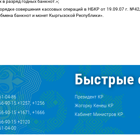
х в разряд годных банкнот.»;
орядке совершения кассовых операций в НБКР от 19.09.07 г. №42
обмена банкнот и монет Кыргызской Республики».
Быстрые 
61-04-86
Президент КР
66-90-15 +1257, +1256
Жогорку Кенеш КР
66-90-15 +1671, +1666
Кабинет Министров КР
66-90-15 +2120
61-04-00
61-07-11