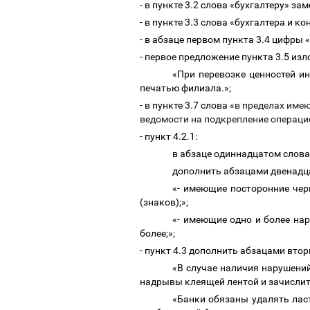
- в пункте 3.2 слова «бухгалтеру» з
- в пункте 3.3 слова «бухгалтера и
- в абзаце первом пункта 3.4 цифры «1
- первое предложение пункта 3.5 из
«При перевозке ценностей 
печатью филиала.»;
- в пункте 3.7 слова «
в пределах име
ведомости на подкрепление операци
- пункт 4.2.1:
в абзаце одиннадцатом слов
дополнить абзацами двенадц
«- имеющие посторонние чер
(знаков);»;
«- имеющие одно и более на
более;»;
- пункт 4.3 дополнить абзацами вт
«
В случае наличия
нарушений
надрывы клеящей лентой и зачислить
«
Банки обязаны удалять лас