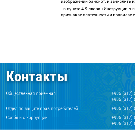
изображений банкнот, и зачислить и
- в пункте 4.9 слова «
Инструкции о п
признаках платежности и правилах 
Контакты
Общественная приемная
+996 (312) 
+996 (312) 
Отдел по защите прав потребителей
+996 (312) 
Сообщи о коррупции
+996 (312) 
+996 (312) 
Автоинформатор официальных курсов валют
+996 (312) 