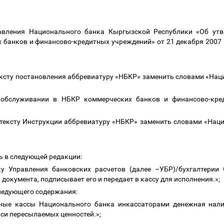
авления Национального банка Кыргызской Республики «Об ут
 банков и финансово-кредитных учреждений» от 21 декабря 2007 
тексту постановления аббревиатуру «НБКР» заменить словами «На
 обслуживании в НБКР коммерческих банков и финансово-кред
у тексту Инструкции аббревиатуру «НБКР» заменить словами «На
ь в следующей редакции:
ку Управления банковских расчетов (далее
–
УБР)/бухгалтерии
документа, подписывает его и передает в кассу для исполнения.»;
ледующего содержания:
тные кассы Национального банка инкассаторами денежная нал
си пересылаемых ценностей.»;