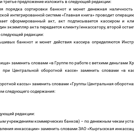
ое и третье предложение изложить в следующей редакции:
я порядка сортировки банкнот и монет денежная наличность
ской интегрированной системе «Главная книга» проводит операцию
вает сформированный акт, акт подписывается кассиром и кли
ин экземпляр акта передается клиенту/инкассатору, второй остает
 в следующей редакции:
ьшивых банкнот и монет действия кассира определяются Инстр
ище» заменить словами «в Группе по работе с ветхими деньгами 
и при Центральной оборотной кассе» заменить словами «в ка
оборотной кассы» заменить словами «Группы Центральная оборотна
тым следующего содержания:
едующей редакции:
ым учреждениям коммерческих банков)
–
по денежным чекам уст
авления инкассации» заменить словами ЗАО «Кыргызская инкассац