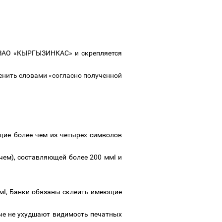
 ЗАО «КЫРГЫЗИНКАС» и скрепляется
енить словами «согласно полученной
щие более чем из четырех символов
чем), составляющей более 200 мм
І
и
мм
І,
Банки обязаны склеить имеющие
ые не ухудшают видимость печатных