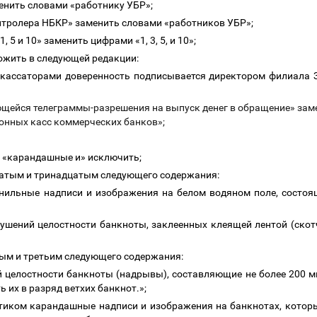
аменить словами «работнику УБР»;
 контролера НБКР» заменить словами «работников УБР»;
, 5 и 10» заменить цифрами «1, 3, 5, и 10»;
ложить в следующей редакции:
инкассаторами доверенность подписывается директором филиала
ющейся телеграммы-разрешения на выпуск денег в обращение» зам
онных касс коммерческих банков»;
а «карандашные и» исключить;
атым и тринадцатым следующего содержания:
нильные надписи и изображения на белом водяном поле, состоя
рушений целостности банкноты, заклеенных клеящей лентой (скот
орым и третьим следующего содержания:
 целостности банкноты (надрывы), составляющие не более 200 
 их в разряд ветхих банкнот.»;
тиком карандашные надписи и изображения на банкнотах, котор