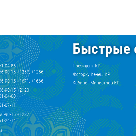
Быстрые 
61-04-86
Президент КР
66-90-15 +1257, +1256
Жогорку Кенеш КР
66-90-15 +1671, +1666
Кабинет Министров КР
66-90-15 +2120
61-04-00
61-07-11
66-90-15 +1232
61-24-14
kg