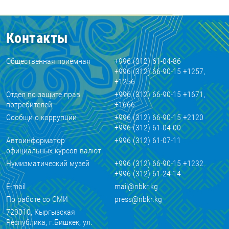
Контакты
Общественная приемная
+996 (312) 61-04-86
+996 (312) 66-90-15 +1257,
+1256
Отдел по защите прав
+996 (312) 66-90-15 +1671,
потребителей
+1666
Сообщи о коррупции
+996 (312) 66-90-15 +2120
+996 (312) 61-04-00
Автоинформатор
+996 (312) 61-07-11
официальных курсов валют
Нумизматический музей
+996 (312) 66-90-15 +1232
+996 (312) 61-24-14
E-mail
mail@nbkr.kg
По работе со СМИ
press@nbkr.kg
720010, Кыргызская
Республика, г.Бишкек, ул.