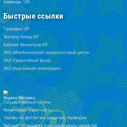
Киевская, 189
Быстрые ссылки
Президент КР
Жогорку Кенеш КР
Кабинет Министров КР
ЗАО «Межбанковский процессинговый центр»
ОАО «Гарантийный фонд»
ЗАО «Кыргызская инкассация»
Государственные органы
Финансовая грамотность
Тарифы по депозитам, кредитам, переводам
Веб-сайт по продаже нумизматических ценностей