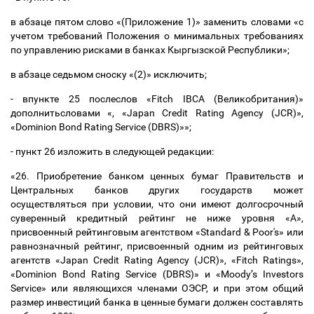
в абзаце пятом слово «(Приложение 1)» заменить словами «с
учетом требований Положения о минимальных требованиях
по управлению рисками в банках Кыргызской Республики»;
в абзаце седьмом сноску «(2)» исключить;
- впункте 25 послеслов «Fitch IBCA (Великобритания)»
дополнитьсловами «, «Japan Credit Rating Agency (JCR)»,
«Dominion Bond Rating Service (DBRS)»»;
- пункт 26 изложить в следующей редакции:
«26. Приобретение банком ценных бумаг Правительств и
Центральных банков других государств может
осуществляться при условии, что они имеют долгосрочный
суверенный кредитный рейтинг не ниже уровня «А»,
присвоенный рейтинговым агентством «Standard & Poor's» или
равнозначный рейтинг, присвоенный одним из рейтинговых
агентств «Japan Credit Rating Agency (JCR)», «Fitch Ratings»,
«Dominion Bond Rating Service (DBRS)» и «Moody
’
s Investors
Service» или являющихся членами ОЭСР, и при этом общий
размер инвестиций банка в ценные бумаги должен составлять