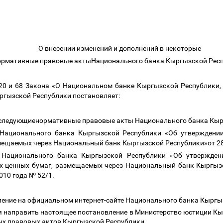
О внесении изменений и дополнений в некоторые
ормативные правовые актыНационального банка Кыргызской Рес
 20 и 68 Закона «О Национальном банке Кыргызской Республики,
ргызской Республики постановляет:
в следующиенормативные правовые акты Национального банка Кыр
 Национального банка Кыргызской Республики «Об утверждени
мещаемых через Национальный банк Кыргызской Республики»от 28
 Национального банка Кыргызской Республики «Об утвержден
ых ценных бумаг, размещаемых через Национальный банк Кыргы
010 года № 52/1.
ление на официальном интернет-сайте Национального банка Кыргы
я направить настоящее постановление в Министерство юстиции Кы
ых правовых актов Кыргызской Республики.