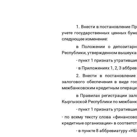
1. Внести в постановление 
учете государственных ценных бу
следующее изменение:
в Положении о депозитарн
Республики, утвержденном вышеука
- пункт 1 признать утративши
- в Приложениях 1, 2, 3 абб
2. Внести в постановлени
залогового обеспечения в виде г
межбанковским кредитным операция
в Правилах регистрации зал
Кыргызской Республики по межбан
- пункт 1 признать утративши
- по всему тексту слова «финансо
кредитные организации» в соответс
- в пункте 8 аббревиатуру «