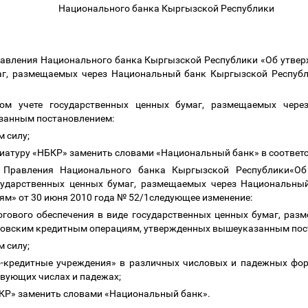
Национального банка Кыргызской Республики
Правления Национального банка Кыргызской Республики «Об утве
маг, размещаемых через Национальный банк Кыргызской Республ
ом учете государственных ценных бумаг, размещаемых чер
занным постановлением:
м силу;
ревиатуру «НБКР» заменить словами «Национальный банк» в соотв
е Правления Национального банка Кыргызской Республики«Об
осударственных ценных бумаг, размещаемых через Национальн
м» от 30 июня 2010 года № 52/1следующее изменение:
огового обеспечения в виде государственных ценных бумаг, ра
ковским кредитным операциям, утвержденных вышеуказанным пос
м силу;
во-кредитные учреждения» в различных числовых и падежных фо
твующих числах и падежах;
НБКР» заменить словами «Национальный банк».