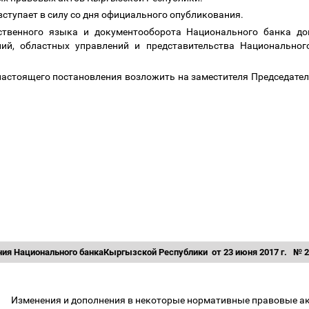
вступает в силу со дня официального опубликования.
рственного языка и документооборота Национального банка до
ний, областных управлений и представительства Национально
 настоящего постановления возложить на заместителя Председат
ния Национального банкаКыргызской Республики
от 23 июня 2017 г.
№ 2
Изменения и дополнения в некоторые нормативные правовые а