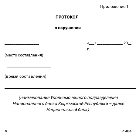
Приложение 1
ПРОТОКОЛ
о нарушении
___________________
«___» ______________ 20__
г.
(место составления)
________________________
(время составления)
_______________________________________________________________________
(наименование Уполномоченного подразделения
Национального банка Кыргызской Республики
–
далее
Национальный банк)
_______________________________________________________________________
в лице