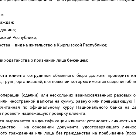
ие;
раждан:
жданина;
ызской Республике;
анства
–
вид на жительство в Кыргызской Республике;
ции ходатайства о признании лица беженцем;
сти клиента сотрудники обменного бюро должны проверить кли
, групп, организаций, в отношении которых имеются сведения об и
операции (сделки) или нескольких взаимосвязанных разовых о
/или иностранной валюты на сумму, равную или превышающую 1
считанная по официальному курсу Национального банка на де
ы провести надлежащую проверку клиента.
а выражается в идентификации клиента: установить личность кл
жданство
–
на основании документа, удостоверяющего личност
ого гражданина или лица без гражданства на пребывание (прож