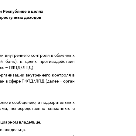
 Республике в целях
 преступных доходов
ии внутреннего контроля в обменных
 банк), в целях противодействия
лее
–
ПФТД/ЛПД).
рганизации внутреннего контроля в
ган в сфере ПФТД/ЛПД (далее
–
орган
олю и сообщению, и подозрительных
ами, непосредственно связанных с
ициарном владельце.
о владельца.