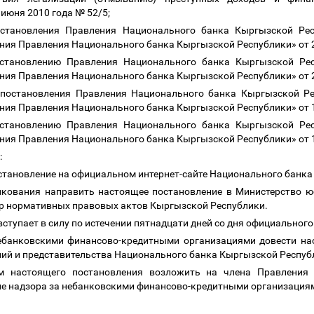
 июня 2010 года № 52/5;
остановления Правления Национального банка Кыргызской Ре
ния Правления Национального банка Кыргызской Республики» от 2
остановлению Правления Национального банка Кыргызской Рес
ния Правления Национального банка Кыргызской Республики» от 2
1 постановления Правления Национального банка Кыргызской Ре
ния Правления Национального банка Кыргызской Республики» от 1
остановлению Правления Национального банка Кыргызской Рес
ния Правления Национального банка Кыргызской Республики» от 1
ю:
становление на официальном интернет-сайте Национального банк
икования направить настоящее постановление в Министерство 
тр нормативных правовых актов Кыргызской Республики.
вступает в силу по истечении пятнадцати дней со дня официальног
ебанковскими финансово-кредитными организациями довести на
ий и представительства Национального банка Кыргызской Респуб
ем настоящего постановления возложить на члена Правления
ие надзора за небанковскими финансово-кредитными организация