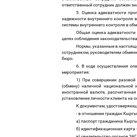
ответственный сотрудник должен з
5. Оценка адекватности пр
надежности внутреннего контроля 
системы внутреннего контроля в об
Общая оценка адекватности 
целях соблюдения законодательства 
Нормы, указанные в настояще
сотрудником, руководителем обменн
бюро.
6. В ходе осуществления о
мероприятия:
1) При совершении разовой 
(обмену) наличной национальной 
иностранной валюте, рассчитанная
установление личности клиента на 
К документам, удостоверяющ
- в отношении граждан Кыргы
а) паспорт гражданина Кыргы
б) идентификационная карта
в) свидетельство органов ЗА