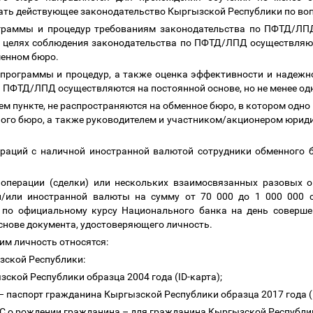
нать действующее законодательство Кыргызской Республики по 
ограммы и процедур требованиям законодательства по ПФТД/ЛПД
в целях соблюдения законодательства по ПФТД/ЛПД осуществляют
менном бюро.
программы и процедур, а также оценка эффективности и надежно
ПФТД/ЛПД осуществляются на постоянной основе, но не менее одно
м пункте, не распространяются на обменное бюро, в котором одно
ого бюро, а также руководителем и участником/акционером юрид
пераций с наличной иностранной валютой сотрудники обменного
операции (сделки) или нескольких взаимосвязанных разовых о
и/или иностранной валюты на сумму от 70 000 до 1 000 000 
 по официальному курсу Национального банка на день совершен
основе документа, удостоверяющего личность.
им личность относятся:
зской Республики:
зской Республики образца 2004 года (ID-карта);
–
паспорт гражданина Кыргызской Республики образца 2017 года (I
ГС о рождении гражданина
–
для гражданина Кыргызской Республики