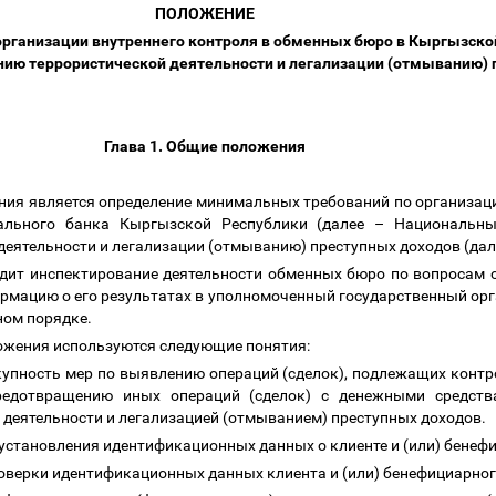
ПОЛОЖЕНИЕ
рганизации внутреннего контроля в обменных бюро в Кыргызской
ию террористической деятельности и легализации (отмыванию)
Глава 1. Общие положения
ния является определение минимальных требований по организац
ального банка Кыргызской Республики (далее
–
Национальный
еятельности и легализации (отмыванию) преступных доходов (да
дит инспектирование деятельности обменных бюро по вопросам о
рмацию о его результатах в уполномоченный государственный ор
ном порядке.
ложения используются следующие понятия:
упность мер по выявлению операций (сделок), подлежащих контр
редотвращению иных операций (сделок) с денежными средств
деятельности и легализацией (отмыванием) преступных доходов.
установления идентификационных данных о клиенте и (или) бенеф
оверки идентификационных данных клиента и (или) бенефициарног