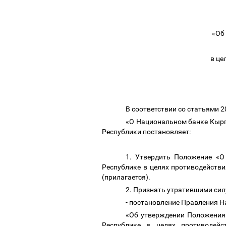
«Об
в це
В соответствии со статьями 
«О Национальном банке Кырг
Республики постановляет:
1. Утвердить Положение «О
Республике в целях противодейств
(прилагается).
2. Признать утратившими сил
- постановление Правления 
«Об утверждении Положения
Республике в целях противодейс