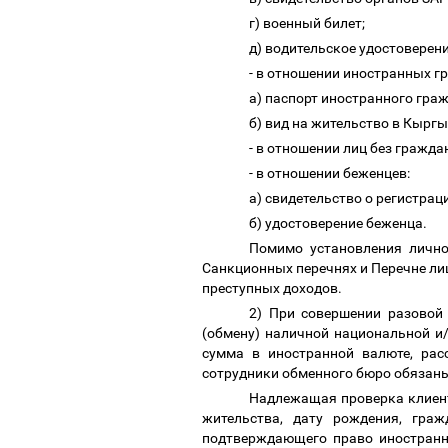
г) военный билет;
д) водительское удостоверен
- в отношении иностранных г
а) паспорт иностранного гра
б) вид на жительство в Кырг
- в отношении лиц без гражд
- в отношении беженцев:
а) свидетельство о регистра
б) удостоверение беженца.
Помимо установления лично
Санкционных перечнях и Перечне лиц
преступных доходов.
2) При совершении разовой 
(обмену) наличной национальной и
сумма в иностранной валюте, рас
сотрудники обменного бюро обязан
Надлежащая проверка клиент
жительства, дату рождения, гра
подтверждающего право иностранн