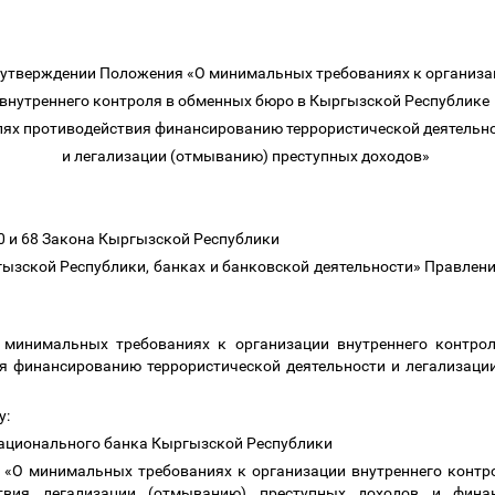
 утверждении Положения «О минимальных требованиях к организ
внутреннего контроля в обменных бюро в Кыргызской Республик
лях противодействия финансированию террористической деятель
и легализации (отмыванию) преступных доходов»
20 и 68 Закона Кыргызской Республики
ызской Республики, банках и банковской деятельности» Правлен
 минимальных требованиях к организации внутреннего контр
ия финансированию террористической деятельности и легализаци
у:
Национального банка Кыргызской Республики
 «О минимальных требованиях к организации внутреннего контр
твия легализации (отмыванию) преступных доходов и фина