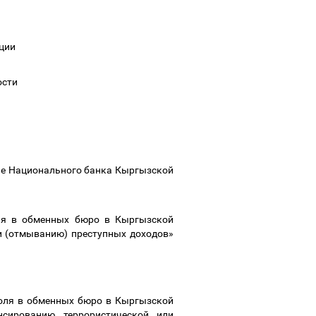
ации
е
ности
ие Национального банка Кыргызской
оля в обменных бюро в Кыргызской
и (отмыванию) преступных доходов»
оля в обменных бюро в Кыргызской
нсированию террористической или