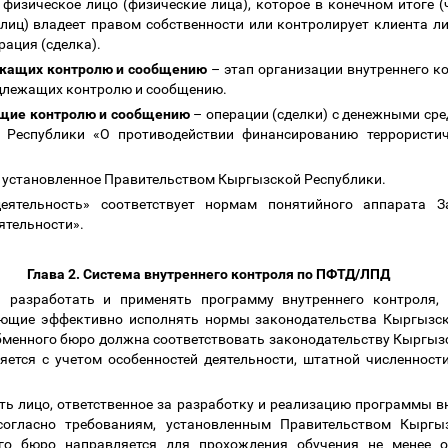
физическое лицо (физические лица), которое в конечном итоге (
 лиц) владеет правом собственности или контролирует клиента ли
рация (сделка).
ежащих контролю
и сообщению
–
этап организации внутреннего к
одлежащих контролю и сообщению.
ащие контролю и сообщению
–
операции (сделки) с денежными сре
й Республики «О противодействии финансированию террористич
 установленное Правительством Кыргызской Республики.
деятельность» соответствует нормам понятийного аппарата 
ятельности».
Глава 2. Система внутреннего контроля по ПФТД/ЛПД
 разработать и применять программу внутреннего контроля,
яющие эффективно исполнять нормы законодательства Кыргызс
бменного бюро должна соответствовать законодательству Кыргыз
яется с учетом особенностей деятельности, штатной численности
ь лицо, ответственное за разработку и реализацию программы в
огласно требованиям, установленным Правительством Кыргы
ого бюро направляется для прохождения обучения не менее о