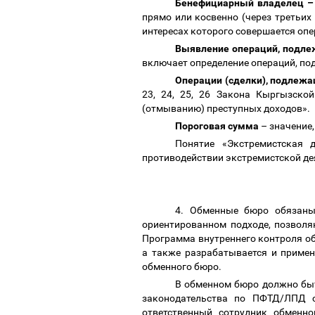
Бенефициарный владелец
–
прямо или косвенно (через третьих
интересах которого совершается опе
Выявление операций, подл
включает определение операций, п
Операции (сделки), подлеж
23, 24, 25, 26 Закона Кыргызско
(отмыванию) преступных доходов».
Пороговая сумма
–
значение,
Понятие «Экстремистская 
противодействии экстремистской де
4. Обменные бюро обязаны
ориентированном подходе, позвол
Программа внутреннего контроля о
а также разрабатывается и примен
обменного бюро.
В обменном бюро должно быт
законодательства по ПФТД/ЛПД с
ответственный сотрудник обменн