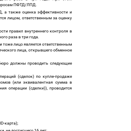
вопросам ПФТД/ЛПД.
, а также оценка эффективности и
ся лицом, ответственным за оценку
сти правил внутреннего контроля в
го раза в три года.
 и тоже лицо является ответственным
ического лица, открывшего обменное
 бюро должны проводить следующие
пераций (сделок) по купле-продаже
сомов (или эквивалентная сумма в
ия операции (сделки)), проводится
D-карта);
, не достигшего 16 лет;