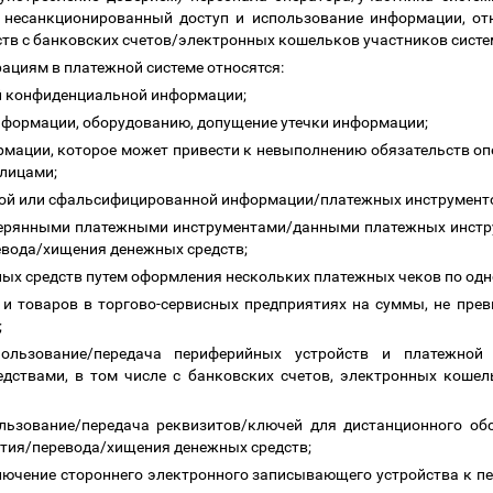
 несанкционированный доступ и использование информации, от
тв с банковских счетов/электронных кошельков участников систе
ациям в платежной системе относятся:
ей конфиденциальной информации;
информации, оборудованию, допущение утечки информации;
рмации, которое может привести к невыполнению обязательств о
 лицами;
ной или сфальсифицированной информации/платежных инструмент
терянными платежными инструментами/данными платежных инстр
ревода/хищения денежных средств;
ных средств путем оформления нескольких платежных чеков по од
г и товаров в торгово-сервисных предприятиях на суммы, не пр
и;
пользование/передача периферийных устройств и платежной
дствами, в том числе с банковских счетов, электронных кошел
ользование/передача реквизитов/ключей для дистанционного об
нятия/перевода/хищения денежных средств;
лючение стороннего электронного записывающего устройства к п