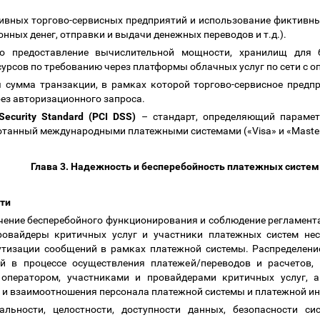
ктивных торгово-сервисных предприятий и использование фиктивн
нных денег, отправки и выдачи денежных переводов и т.д.).
 предоставление вычислительной мощности, хранилищ для 
урсов по требованию через платформы облачных услуг по сети с о
сумма транзакции, в рамках которой торгово-сервисное предп
ез авторизационного запроса.
Security Standard (PCI DSS)
–
стандарт, определяющий параме
отанный международными платежными системами («Visa» и «Maste
Глава 3. Надежность и бесперебойность платежных систе
сти
ечение бесперебойного функционирования и соблюдение регламент
ровайдеры критичных услуг и участники платежных систем несу
тизации сообщений в рамках платежной системы. Распределение
й в процессе осуществления платежей/переводов и расчетов
оператором, участниками и провайдерами критичных услуг, а
 и взаимоотношения персонала платежной системы и платежной 
альности, целостности, доступности данных, безопасности с