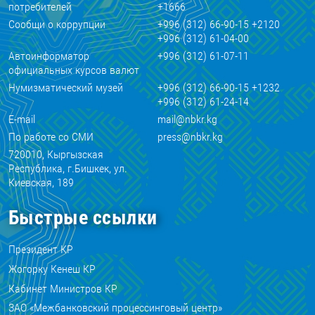
потребителей
+1666
Сообщи о коррупции
+996 (312) 66-90-15 +2120
+996 (312) 61-04-00
Автоинформатор
+996 (312) 61-07-11
официальных курсов валют
Нумизматический музей
+996 (312) 66-90-15 +1232
+996 (312) 61-24-14
E-mail
mail@nbkr.kg
По работе со СМИ
press@nbkr.kg
720010, Кыргызская
Республика, г.Бишкек, ул.
Киевская, 189
Быстрые ссылки
Президент КР
Жогорку Кенеш КР
Кабинет Министров КР
ЗАО «Межбанковский процессинговый центр»