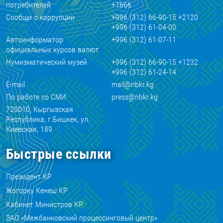
потребителей
+1666
Сообщи о коррупции
+996 (312) 66-90-15 +2120
+996 (312) 61-04-00
Автоинформатор
+996 (312) 61-07-11
официальных курсов валют
Нумизматический музей
+996 (312) 66-90-15 +1232
+996 (312) 61-24-14
E-mail
mail@nbkr.kg
По работе со СМИ
press@nbkr.kg
720010, Кыргызская
Республика, г.Бишкек, ул.
Киевская, 189
Быстрые ссылки
Президент КР
Жогорку Кенеш КР
Кабинет Министров КР
ЗАО «Межбанковский процессинговый центр»