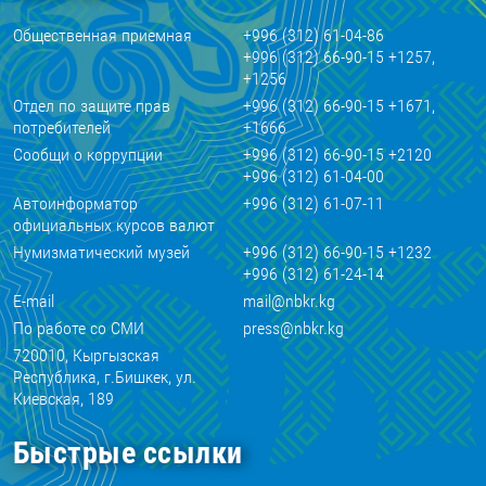
Общественная приемная
+996 (312) 61-04-86
+996 (312) 66-90-15 +1257,
+1256
Отдел по защите прав
+996 (312) 66-90-15 +1671,
потребителей
+1666
Сообщи о коррупции
+996 (312) 66-90-15 +2120
+996 (312) 61-04-00
Автоинформатор
+996 (312) 61-07-11
официальных курсов валют
Нумизматический музей
+996 (312) 66-90-15 +1232
+996 (312) 61-24-14
E-mail
mail@nbkr.kg
По работе со СМИ
press@nbkr.kg
720010, Кыргызская
Республика, г.Бишкек, ул.
Киевская, 189
Быстрые ссылки