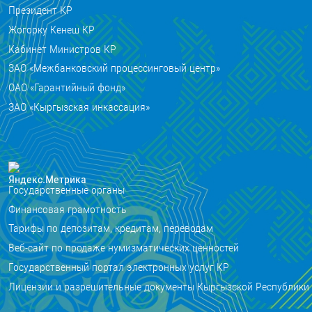
Президент КР
Жогорку Кенеш КР
Кабинет Министров КР
ЗАО «Межбанковский процессинговый центр»
ОАО «Гарантийный фонд»
ЗАО «Кыргызская инкассация»
Государственные органы
Финансовая грамотность
Тарифы по депозитам, кредитам, переводам
Веб-сайт по продаже нумизматических ценностей
Государственный портал электронных услуг КР
Лицензии и разрешительные документы Кыргызской Республики