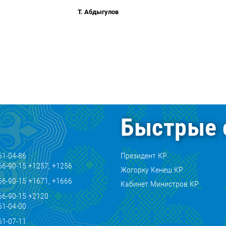
Т. Абдыгулов
Быстрые 
61-04-86
Президент КР
66-90-15 +1257, +1256
Жогорку Кенеш КР
66-90-15 +1671, +1666
Кабинет Министров КР
66-90-15 +2120
61-04-00
61-07-11