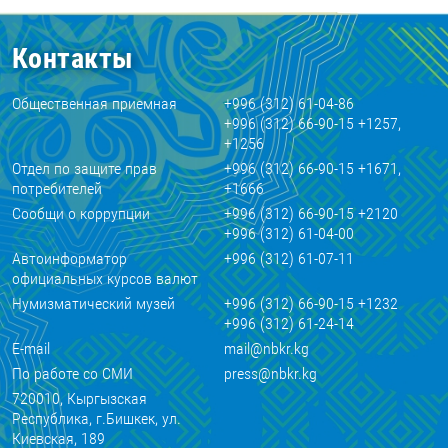
Контакты
Общественная приемная
+996 (312) 61-04-86
+996 (312) 66-90-15 +1257,
+1256
Отдел по защите прав
+996 (312) 66-90-15 +1671,
потребителей
+1666
Сообщи о коррупции
+996 (312) 66-90-15 +2120
+996 (312) 61-04-00
Автоинформатор
+996 (312) 61-07-11
официальных курсов валют
Нумизматический музей
+996 (312) 66-90-15 +1232
+996 (312) 61-24-14
E-mail
mail@nbkr.kg
По работе со СМИ
press@nbkr.kg
720010, Кыргызская
Республика, г.Бишкек, ул.
Киевская, 189