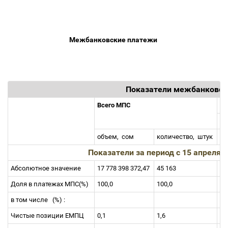
Межбанковские платежи
Показатели межбанковск
Всего МПС
Кл
объем,
сом
количество,
штук
об
Показатели за период c 15 апреля п
Абсолютное значение
17 778 398 372,47
45 163
1 
Доля в платежах МПС(%)
100,0
100,0
9,
в том числе
(%) :
Чистые позиции ЕМПЦ
0,1
1,6
0,