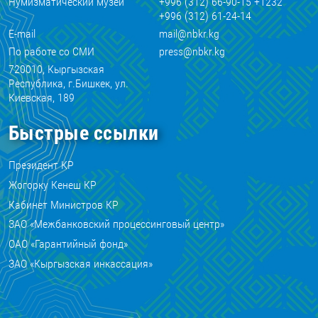
Нумизматический музей
+996 (312) 66-90-15 +1232
+996 (312) 61-24-14
E-mail
mail@nbkr.kg
По работе со СМИ
press@nbkr.kg
720010, Кыргызская
Республика, г.Бишкек, ул.
Киевская, 189
Быстрые ссылки
Президент КР
Жогорку Кенеш КР
Кабинет Министров КР
ЗАО «Межбанковский процессинговый центр»
ОАО «Гарантийный фонд»
ЗАО «Кыргызская инкассация»