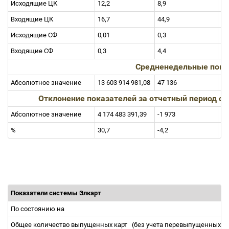
Исходящие ЦК
12,2
8,9
25
Входящие ЦК
16,7
44,9
20
Исходящие СФ
0,01
0,3
0,
Входящие СФ
0,3
4,4
3,
Средненедельные пока
Абсолютное значение
13 603 914 981,08
47 136
1 
Отклонение показателей за отчетный период о
Абсолютное значение
4 174 483 391,39
-1 973
24
%
30,7
-4,2
17
Показатели системы Элкарт
По состоянию на
Общее количество выпущенных карт
(без учета перевыпущенных)