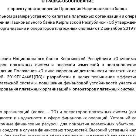
СПРАВКА-ОБОСНОВАНИЕ
к проекту постановления Правления Национального банка
ьном размере уставного капитала платежных организаций и опера
ления Национального банка Кыргызской Республики «Об утвержде
организаций и операторов платежных систем» от 2 сентября 2019
ления Национального банка Кыргызской Республики «О минима
оров платежных систем и внесении изменений в постановлени
дении Положения «О лицензировании деятельности платежных о
 № 2019П14/461(ПС)» разработан в целях повышения эффектив
атежной системы, повышения финансовой устойчивости участник
ирования платежных организаций и операторов платежных систем
х организаций (далее
–
ПО) и операторов платежных систем (д
ивости и надежности в сфере финансовых операций. Уставный кап
точные финансовые ресурсы для покрытия возможных убытков. 
х средств в случае финансовых трудностей. Высокий уставный ка