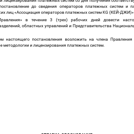
и лицензирования платежных систем со дня получения соответству
постановление до сведения операторов платежных систем и 
их лиц «Ассоциация операторов платежных систем KG (КЕЙ-ДЖИ)»
Правления» в течение 3 (трех) рабочих дней довести наст
азделений, областных управлений и Представительства Национал
ием настоящего постановления возложить на члена Правления
е методологии и лицензирования платежных систем.