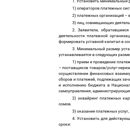
1. Установить минимальный 
1)
операторов платежных си
2) платежных организаций
–
в
3) лиц, совмещающих деятель
2. Заявители, обратившиес
деятельности платежной организа
формировать уставной капитал в со
3. Минимальный размер уста
устанавливается в следующих разме
1) прием и проведение платеж
–
поставщиков товаров/услуг-нерез
осуществлении финансовых взаимор
сборов и платежей, подлежащих зач
и исполнению бюджета в Национал
самоуправления, администрирующими
2) эквайринг платежных кар
сомов.
3) оказание платежных услуг,
4. Установить для действую
сроки: