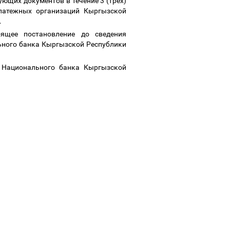
ющих документов в течение 3 (трех)
платежных организаций Кыргызской
.
оящее постановление до сведения
ьного банка Кыргызской Республики
 Национального банка Кыргызской