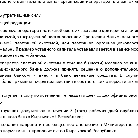
тавного капитала платежной организации/оператора платежной 
ать утратившими силу.
ующей редакции:
я система оператора платежной системы, согласно критериям знач
системой, утвержденной постановлением Правления Национального 
ачимой платежной системой, или платежная организация/опера
мальный размер уставного капитала устанавливается в зависимос
 Национальным банком.
оператор платежной системы в течение 6 (шести) месяцев со дн
ационального банка должна принять решение о дополнительном
льным банком, и внести в банк денежные средства. В случа
 банк применяет меры воздействия в соответствии с нормативны
 вступает в силу по истечении пятнадцати дней со дня официально
ию:
ствующих документов в течение 3 (трех) рабочих дней опубли
нального банка Кыргызской Республики;
икования направить настоящее постановление в Министерство 
тр нормативных правовых актов Кыргызской Республики.