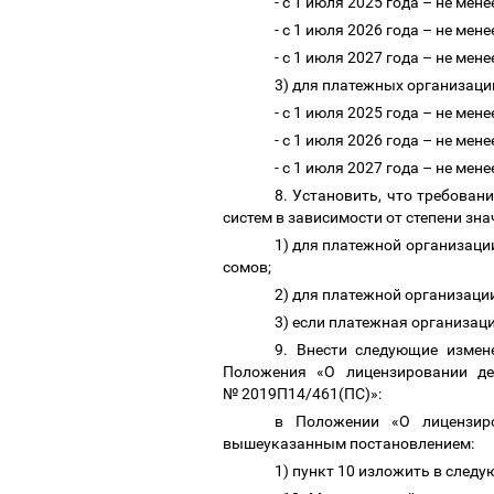
- с 1 июля 2025 года
–
не мене
- с 1 июля 2026 года
–
не мене
- с 1 июля 2027 года
–
не мене
3) для платежных организаци
- с 1 июля 2025 года
–
не мене
- с 1 июля 2026 года
–
не мене
- с 1 июля 2027 года
–
не мене
8. Установить, что требован
систем
в зависимости от степени зн
1)
для платежной организации
сомов;
2)
для платежной организации
3) если платежная организац
9.
Внести следующие измен
Положения «О лицензировании де
№ 2019П14/461(ПС)»:
в Положении «О лицензиро
вышеуказанным постановлением:
1) пункт 10 изложить в след