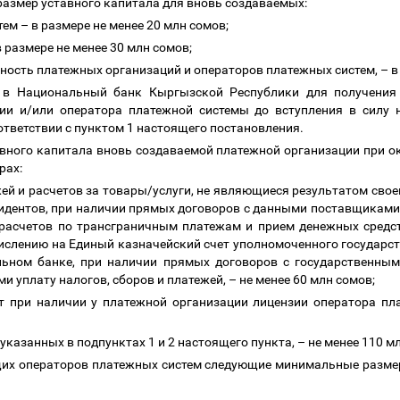
размер уставного капитала для вновь создаваемых:
стем
–
в размере не менее 20 млн сомов;
 размере не менее 30 млн сомов;
ность платежных организаций и операторов платежных систем,
–
в
я в Национальный банк Кыргызской Республики для получения
ции и/или оператора платежной системы до вступления в силу 
ответствии с пунктом 1 настоящего постановления.
вного капитала вновь создаваемой платежной организации при о
рах:
ей и расчетов за товары/услуги, не являющиеся результатом своей
идентов, при наличии прямых договоров с данными поставщиками
асчетов по трансграничным платежам и прием денежных средст
ислению на Единый казначейский счет уполномоченного государс
ьном банке, при наличии прямых договоров с государственным
 уплату налогов, сборов и платежей,
–
не менее 60 млн сомов;
т при наличии у платежной организации лицензии оператора п
 указанных в подпунктах 1 и 2 настоящего пункта,
–
не менее 110 м
щих операторов платежных систем следующие минимальные разме