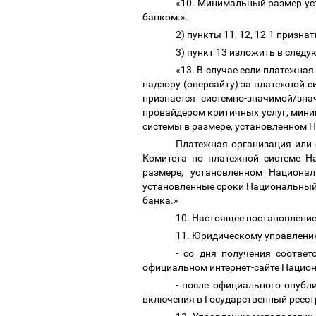
«10. Минимальный размер ус
банком.».
2) пункты 11, 12, 12-1 призн
3) пункт 13 изложить в след
«13. В случае если платежна
надзору (оверсайту) за платежной 
признается системно-значимой/зн
провайдером критичных услуг, мини
системы в размере, установленном
Платежная организация или 
Комитета по платежной системе Н
размере, установленном Национа
установленные сроки Национальный
банка.»
10. Настоящее постановление
11. Юридическому управлен
- со дня получения соответ
официальном интернет-сайте Нацио
- после официального опубл
включения в Государственный реес