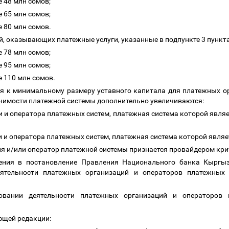
е
48 млн сомов;
е
65 млн сомов;
е
80 млн сомов.
й, оказывающих платежные услуги, указанные в подпункте 3 пункт
е
78 млн сомов;
е
95 млн сомов;
е
110 млн сомов.
ия к
минимальному размеру уставного капитала
для платежных ор
ачимости платежной системы дополнительно увеличиваются:
 и оператора платежных систем, платежная система которой являе
 и оператора платежных систем, платежная система которой являе
ия и/или оператор платежной системы признается провайдером кр
ения в постановление Правления Национального банка Кыргыз
ятельности платежных организаций и операторов платежных 
вании деятельности платежных организаций и операторов 
ующей редакции: