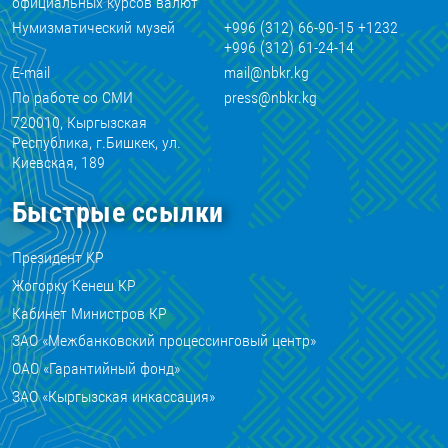
официальных курсов валют
Нумизматический музей
+996 (312) 66-90-15 +1232
+996 (312) 61-24-14
E-mail
mail@nbkr.kg
По работе со СМИ
press@nbkr.kg
720010, Кыргызская
Республика, г.Бишкек, ул.
Киевская, 189
Быстрые ссылки
Президент КР
Жогорку Кенеш КР
Кабинет Министров КР
ЗАО «Межбанковский процессинговый центр»
ОАО «Гарантийный фонд»
ЗАО «Кыргызская инкассация»