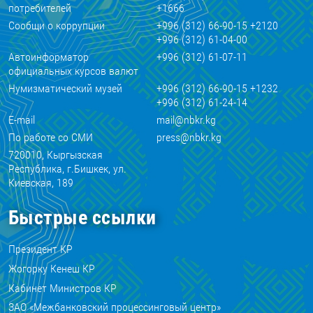
потребителей
+1666
Сообщи о коррупции
+996 (312) 66-90-15 +2120
+996 (312) 61-04-00
Автоинформатор
+996 (312) 61-07-11
официальных курсов валют
Нумизматический музей
+996 (312) 66-90-15 +1232
+996 (312) 61-24-14
E-mail
mail@nbkr.kg
По работе со СМИ
press@nbkr.kg
720010, Кыргызская
Республика, г.Бишкек, ул.
Киевская, 189
Быстрые ссылки
Президент КР
Жогорку Кенеш КР
Кабинет Министров КР
ЗАО «Межбанковский процессинговый центр»