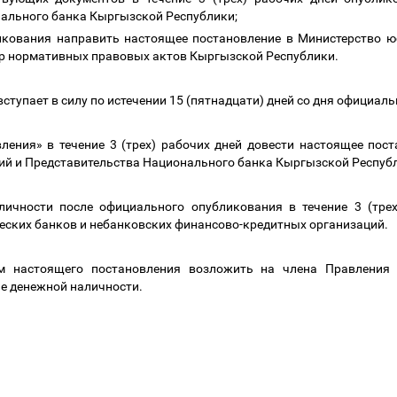
нального банка Кыргызской Республики;
икования направить настоящее постановление в Министерство 
тр нормативных правовых актов Кыргызской Республики.
вступает в силу по истечении 15 (пятнадцати) дней со дня официа
вления
»
в течение 3 (трех) рабочих дней
довести настоящее пост
ий и Представительства Национального банка Кыргызской Республ
личности после официального опубликования в течение 3 (трех
еских банков и небанковских финансово-кредитных организаций.
ем настоящего постановления возложить на члена Правления
е денежной наличности.
датель К. Бок