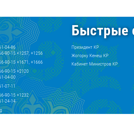
Быстрые 
61-04-86
Президент КР
66-90-15 +1257, +1256
Жогорку Кенеш КР
66-90-15 +1671, +1666
Кабинет Министров КР
66-90-15 +2120
61-04-00
61-07-11
66-90-15 +1232
61-24-14
kg
.kg