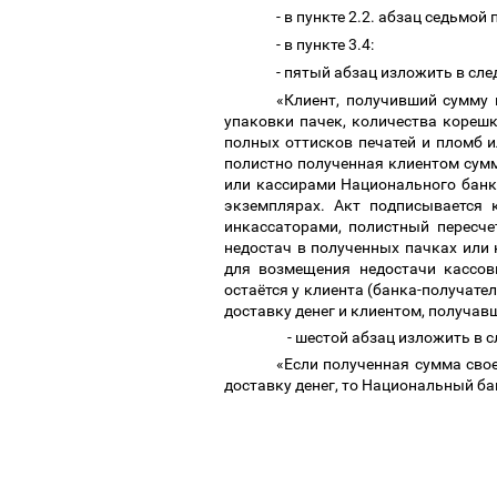
- в пункте 2.2. абзац седьмо
- в пункте 3.4:
- пятый абзац изложить в сл
«Клиент, получивший сумму 
упаковки пачек, количества корешк
полных оттисков печатей и пломб и
полистно полученная клиентом сум
или кассирами Национального банка
экземплярах. Акт подписывается 
инкассаторами, полистный пересче
недостач в полученных пачках или 
для возмещения недостачи кассов
остаётся у клиента (банка-получат
доставку денег и клиентом, получав
- шестой абзац изложить в 
«Если полученная сумма сво
доставку денег, то Национальный бан