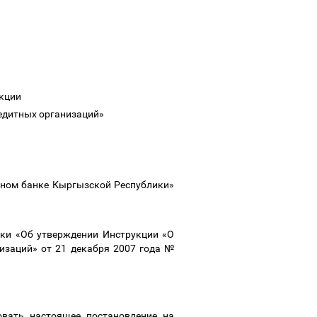
укции
редитных организаций»
ьном банке Кыргызской Республики»
ики «Об утверждении Инструкции «О
изаций» от 21 декабря 2007 года №
овать настоящее постановление на