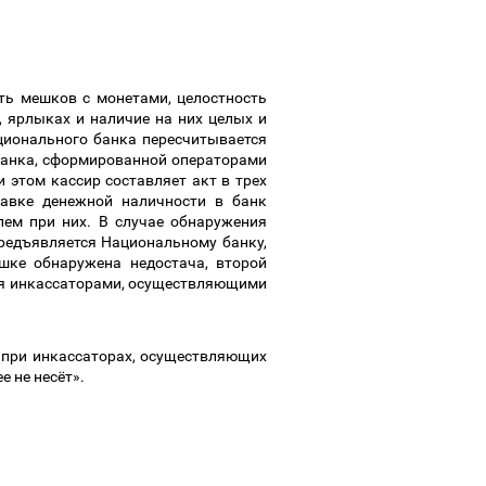
ть мешков с монетами, целостность
, ярлыках
и наличие на них целых и
ационального банка пересчитывается
банка, сформированной операторами
 этом кассир составляет акт в трех
тавке денежной наличности в банк
лем при них. В случае обнаружения
предъявляется Национальному банку,
шке обнаружена недостача, второй
тся инкассаторами, осуществляющими
и при инкассаторах, осуществляющих
е не несёт».