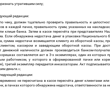
й признать утратившим силу;
едующей редакции:
по чеку, должен тщательно проверить правильность и целостнос
ов в каждой пачке, правильность сумм, указанных на накладках
ли клише банка. Затем в кассе пересчёта при представителях Н
ма. Если обнаружена недостача денег в упаковке Национального 
, сумма недостачи возмещается клиенту из оборотной кассы, при
клиентом, кассиром и заведующим оборотной кассы. При дос
т денежной наличности должен производиться банком-получате
корешках составляется акт в 3-х экземплярах, один из которых 
ым работником, у которого в сформированной пачке или коре
еля), третий экземпляр передается инкассаторам. Акт подписывае
шим деньги.»;
следующей редакции:
евременно не пересчитана в кассе пересчёта денег клиентами ил
к, в пачках которого обнаружена недостача, ответственности за не