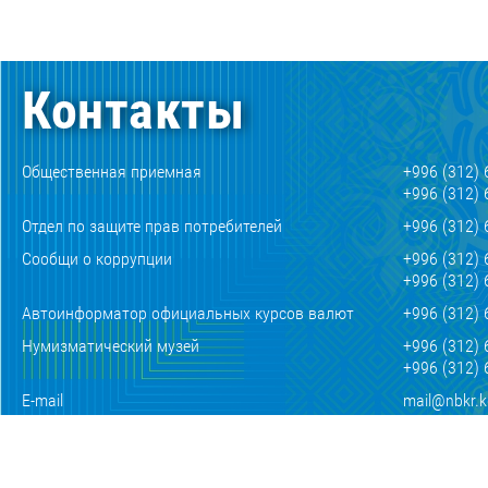
Контакты
Общественная приемная
+996 (312) 
+996 (312) 
Отдел по защите прав потребителей
+996 (312) 
Сообщи о коррупции
+996 (312) 
+996 (312) 
Автоинформатор официальных курсов валют
+996 (312) 
Нумизматический музей
+996 (312) 
+996 (312) 
E-mail
mail@nbkr.
По работе со СМИ
press@nbkr
720010, Кыргызская Республика, г.Бишкек, ул.
Киевская, 189