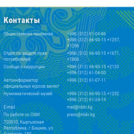
Контакты
Общественная приемная
+996 (312) 61-04-86
+996 (312) 66-90-15 +1257,
+1256
Отдел по защите прав
+996 (312) 66-90-15 +1671,
потребителей
+1666
Сообщи о коррупции
+996 (312) 66-90-15 +2120
+996 (312) 61-04-00
Автоинформатор
+996 (312) 61-07-11
официальных курсов валют
Нумизматический музей
+996 (312) 66-90-15 +1232
+996 (312) 61-24-14
E-mail
mail@nbkr.kg
По работе со СМИ
press@nbkr.kg
720010, Кыргызская
Республика, г.Бишкек, ул.
Киевская, 189