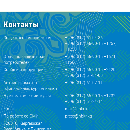
Контакты
Общественная приемная
+996 (312) 61-04-86
+996 (312) 66-90-15 +1257,
+1256
Отдел по защите прав
+996 (312) 66-90-15 +1671,
потребителей
+1666
Сообщи о коррупции
+996 (312) 66-90-15 +2120
+996 (312) 61-04-00
Автоинформатор
+996 (312) 61-07-11
официальных курсов валют
Нумизматический музей
+996 (312) 66-90-15 +1232
+996 (312) 61-24-14
E-mail
mail@nbkr.kg
По работе со СМИ
press@nbkr.kg
720010, Кыргызская
Республика, г.Бишкек, ул.