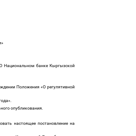
ти»
 «О Национальном банке Кыргызской
рждении Положения «О регулятивной
 года».
льного опубликования.
ковать настоящее постановление на