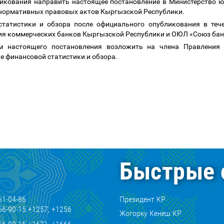
ликования направить настоящее постановление в Министерство 
р нормативных правовых актов Кыргызской Республики.
татистики и обзора после официального опубликования в тече
ния коммерческих банков Кыргызской Республики и ОЮЛ «Союз ба
ем настоящего постановления возложить на члена Правления
е финансовой статистики и обзора.
датель К. Бок
Быстрые 
61-04-86
Президент КР
66-90-15 +1257, +1256
Жогорку Кенеш КР