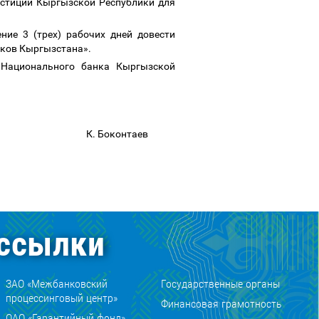
юстиции Кыргызской Республики для
ние 3 (трех) рабочих дней довести
нков Кыргызстана».
 Национального банка Кыргызской
онтаев
ссылки
ЗАО «Межбанковский
Государственные органы
процессинговый центр»
Финансовая грамотность
ОАО «Гарантийный фонд»