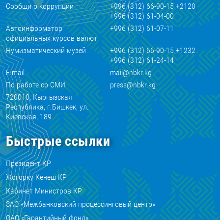
Сообщи о коррупции
+996 (312) 66-90-15 +2120
+996 (312) 61-04-00
Автоинформатор
+996 (312) 61-07-11
официальных курсов валют
Нумизматический музей
+996 (312) 66-90-15 +1232
+996 (312) 61-24-14
E-mail
mail@nbkr.kg
По работе со СМИ
press@nbkr.kg
720010, Кыргызская
Республика, г.Бишкек, ул.
Киевская, 189
Быстрые ссылки
Президент КР
Жогорку Кенеш КР
Кабинет Министров КР
ЗАО «Межбанковский процессинговый центр»
ОАО «Гарантийный фонд»