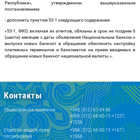
Республики», утвержденном вышеуказанным
постановлением:
- дополнить пунктом 53-1 следующего содержания:
«
53-1.
ФКО, включая их агентов, обязаны в срок не позднее 6
(шести) месяцев с даты объявления Национальным банком о
выпуске новых банкнот в обращение обеспечить настройку
платежных терминалов и банкоматов на
прием
вводимых в
обращение
новых банкнот национальной валюты.
».
Контакты
Общественная приемная
+996 (312) 61-04-86
+996 (312) 66-90-15 +1257,
+1256
Отдел по защите прав
+996 (312) 66-90-15 +1671,
потребителей
+1666