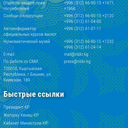
Отдел по защите прав
+996 (312) 66-90-15 +1671,
потребителей
+1666
Сообщи о коррупции
+996 (312) 66-90-15 +2120
+996 (312) 61-04-00
Автоинформатор
+996 (312) 61-07-11
официальных курсов валют
Нумизматический музей
+996 (312) 66-90-15 +1232
+996 (312) 61-24-14
E-mail
mail@nbkr.kg
По работе со СМИ
press@nbkr.kg
720010, Кыргызская
Республика, г.Бишкек, ул.
Киевская, 189
Быстрые ссылки
Президент КР
Жогорку Кенеш КР
Кабинет Министров КР