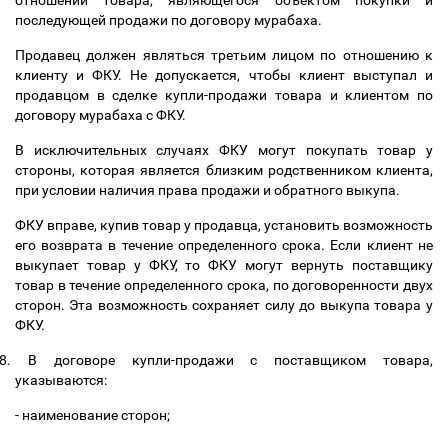
отношении товара, являющегося объектом покупки и
последующей продажи по договору мурабаха.
Продавец должен являться третьим лицом по отношению к
клиенту и ФКУ. Не допускается, чтобы клиент выступал и
продавцом в сделке купли-продажи товара и клиентом по
договору мурабаха с ФКУ.
В исключительных случаях ФКУ могут покупать товар у
стороны, которая является близким родственником клиента,
при условии наличия права продажи и обратного выкупа.
ФКУ вправе, купив товар у продавца, установить возможность
его возврата в течение определенного срока. Если клиент не
выкупает товар у ФКУ, то ФКУ могут вернуть поставщику
товар в течение определенного срока, по договоренности двух
сторон. Эта возможность сохраняет силу до выкупа товара у
ФКУ.
8.
В договоре купли-продажи с поставщиком товара,
указываются:
- наименование сторон;