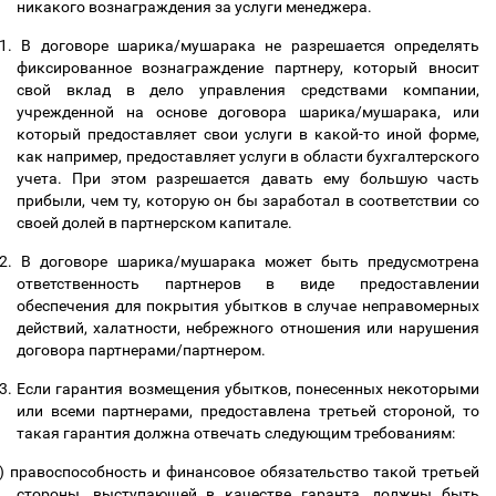
никакого вознаграждения за услуги менеджера.
1.
В договоре шарика/мушарака не разрешается определять
фиксированное вознаграждение партнеру, который вносит
свой вклад в дело управления средствами компании,
учрежденной на основе договора шарика/мушарака, или
который предоставляет свои услуги в какой-то иной форме,
как например, предоставляет услуги в области бухгалтерского
учета. При этом разрешается давать ему большую часть
прибыли, чем ту, которую он бы заработал в соответствии со
своей долей в партнерском капитале.
2.
В договоре шарика/мушарака может быть предусмотрена
ответственность партнеров в виде предоставлении
обеспечения для покрытия убытков в случае неправомерных
действий, халатности, небрежного отношения или нарушения
договора партнерами/партнером.
3.
Если гарантия возмещения убытков, понесенных некоторыми
или всеми партнерами, предоставлена третьей стороной, то
такая гарантия должна отвечать следующим требованиям:
)
правоспособность и финансовое обязательство такой третьей
стороны, выступающей в качестве гаранта, должны быть