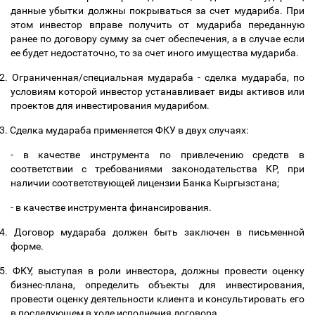
данные убытки должны покрываться за счет мудариба. При
этом инвестор вправе получить от мудариба переданную
ранее по договору сумму за счет обеспечения, а в случае если
ее будет недостаточно, то за счет иного имущества мудариба.
2.
Ограниченная/специальная мудараба - сделка мудараба, по
условиям которой инвестор устанавливает виды активов или
проектов для инвестирования мударибом.
3.
Сделка мудараба применяется ФКУ в двух случаях:
- в качестве инструмента по привлечению средств в
соответствии с требованиями законодательства КР, при
наличии соответствующей лицензии Банка Кыргызстана;
- в качестве инструмента финансирования.
4.
Договор мудараба должен быть заключен в письменной
форме.
5.
ФКУ, выступая в роли инвестора, должны провести оценку
бизнес-плана, определить объекты для инвестирования,
провести оценку деятельности клиента и консультировать его
в последующем в ходе исполнения договора.