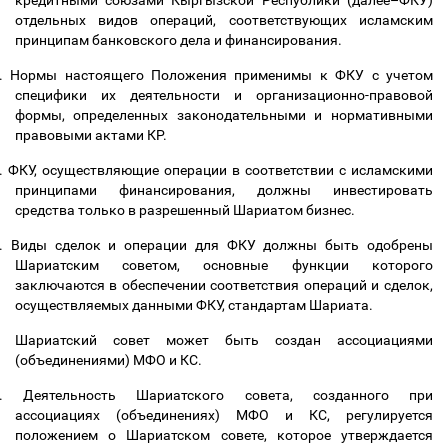
кредитными союзами Кыргызской Республики (далее
–
ФКУ)
отдельных видов операций, соответствующих исламским
принципам банковского дела и финансирования.
.
Нормы настоящего Положения применимы к ФКУ с учетом
специфики их деятельности и организационно-правовой
формы, определенных законодательными и нормативными
правовыми актами КР.
.
ФКУ, осуществляющие операции в соответствии с исламскими
принципами финансирования, должны инвестировать
средства только в разрешенный Шариатом бизнес.
.
Виды сделок и операции для ФКУ должны быть одобрены
Шариатским советом, основные функции которого
заключаются в обеспечении соответствия операций и сделок,
осуществляемых данными ФКУ, стандартам Шариата.
Шариатский совет
может быть создан ассоциациями
(объединениями) МФО и КС.
.
Деятельность Шариатского совета, созданного при
ассоциациях (объединениях) МФО и КС, регулируется
положением о
Шариатском совете,
которое утверждается