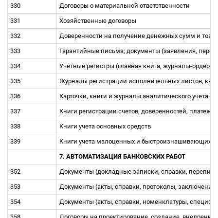
330
Договоры о материальной ответственности
331
Хозяйственные договоры
332
Доверенности на получение денежных сумм и товар
333
Гарантийные письма; документы (заявления, переп
334
Учетные регистры (главная книга, журналы-ордера)
335
Журналы регистрации исполнительных листов, кни
336
Карточки, книги и журналы аналитического учета 
337
Книги регистрации счетов, доверенностей, платеж
338
Книги учета основных средств
339
Книги учета малоценных и быстроизнашивающихс
7. АВТОМАТИЗАЦИЯ БАНКОВСКИХ РАБОТ
352
Документы (докладные записки, справки, переписка
353
Документы (акты, спpавки, пpотоколы, заключения, 
354
Документы (акты, справки, номенклатуры, специфи
358
Договоры на проектирование, создание, внедрение