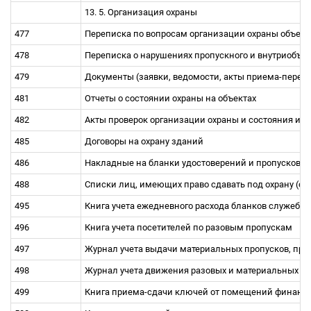
13. 5. Организация охраны
477
Переписка по вопросам организации охраны объек
478
Переписка о нарушениях пропускного и внутриобъе
479
Документы (заявки, ведомости, акты приема-передач
481
Отчеты о состоянии охраны на объектах
482
Акты проверок организации охраны и состояния ин
485
Договоры на охрану зданий
486
Накладные на бланки удостоверений и пропусков, а
488
Списки лиц, имеющих право сдавать под охрану (с
495
Книга учета ежедневного расхода бланков служебн
496
Книга учета посетителей по разовым пропускам
497
Журнал учета выдачи материальных пропусков, про
498
Журнал учета движения разовых и материальных пр
499
Книга приема-сдачи ключей от помещений финанс