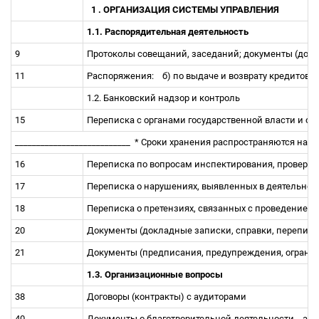
1 . ОРГАНИЗАЦИЯ СИСТЕМЫ УПРАВЛЕНИЯ
1.1. Распоpядительная деятельность
9
Протоколы совещаний, заседаний; документы (докла
11
Распоpяжения:
б) по выдаче и возврату кредитов
1.2. Банковский надзор и контроль
15
Переписка с органами государственной власти и о
___________________________
*
Сроки хранения распространяются на 
16
Переписка по вопросам инспектирования, проверо
17
Переписка о нарушениях, выявленных в деятельно
18
Переписка о претензиях, связанных с проведением
20
Документы (докладные записки, спpавки, пеpеписк
21
Документы (предписания, предупреждения, огранич
1.3. Организационные вопросы
38
Договоры (контракты) с аудиторами
40
Документы о благотворительной деятельности
а) 