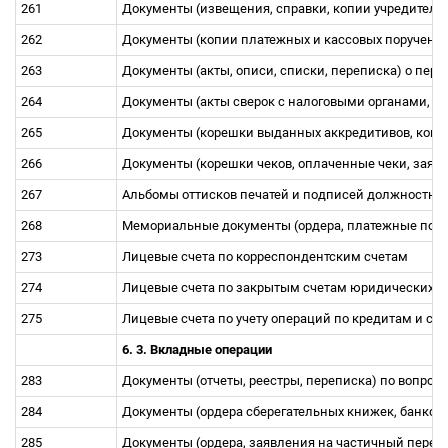
261
Документы (извещения, справки, копии учредитель
262
Документы (копии платежных и кассовых поручени
263
Документы (акты, описи, списки, переписка) о пер
264
Документы (акты сверок с налоговыми органами, р
265
Документы (корешки выданных аккредитивов, конт
266
Документы (корешки чеков, оплаченные чеки, заяв
267
Альбомы оттисков печатей и подписей должностны
268
Мемориальные документы (ордера, платежные поруче
273
Лицевые счета по корреспондентским счетам
274
Лицевые счета по закрытым счетам юридических 
275
Лицевые счета по учету операций по кредитам и с
6. 3. Вкладные операции
283
Документы (отчеты, реестры, переписка) по вопро
284
Документы (ордера сберегательных книжек, банков
285
Документы (ордера, заявления на частичный перев