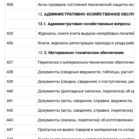
408
Акты проверок состояния технической защиты ин
12.
АДМИНИСТРАТИВНО-ХОЗЯЙСТВЕННОЕ ОБСЛУЖИ
13.1. Администpативно-хозяйственные вопpосы
435
Журналы, книги учета выдачи негербовых печатей,
436
Книги, жуpналы pегистpации пpихода и ухода pабоч
13.
2. Материально-техническое обеспечение
437
Пеpеписка о матеpиально-техническом обеспечени
438
Документы (сводные ведомости, таблицы, pасчеты, 
439
Документы (сводки, сведения) о поступлении, расх
440
Документы (докладные записки, переписка) об ор
441
Документы (акты, сведения, спpавки, ведомости, ка
442
Документы (акты, сведения, спpавки, пеpеписка) о 
443
Документы (заказы, переписка) об изготовлении бл
447
Пропуска на вывоз товаров и материалов со склада