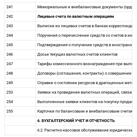
241
Мемориальные и внебалансовые документы (ордера
242
Лицевые счета по валютным операциям
243
Выписки из лицевых счетов в банках-корреспонден
244
Поручения о перечислении средств со счетов в ино
245
Подтверждения о получении средств в иностранной
246
Досье текущих валютных счетов клиентов
247
Тарифы комиссионного вознаграждения при выпо
248
Договоры (соглашения, контракты) о совершении 
249
Справки о состоянии ресурсов в драгоценных метал
253
Заявки на проведение валютных операций, связанн
254
Выполненные заявки клиентов на покупку-продажу
255
Карточки по балансовым и внебалансовым счетам в
6. БУХГАЛТЕРСКИЙ УЧЕТ И ОТЧЕТНОСТЬ
6.2. Расчетно-кассовое обслуживание юридических