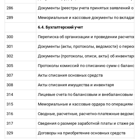
286
Документы (реестры учета принятых заявлений о п
289
Мемориальные и кассовые документы по вкладам 
6.4. Бухгалтерский учет
300
Переписка об организации и проведении расчетов,
301
Документы (акты, протоколы, ведомости) о переоц
302
Документы (протоколы, описи, акты) об инвентари
305
Протоколы комиссий по списанию сумм с баланса и
307
Акты списания основных средств
308
Акты списания имущества и инвентаря
314
Лицевые счета по балансовым и внебалансовым счета
315
Мемориальные и кассовые ордера по операциям с н
316
Сводные, расчетные, расчетно-платежные ведомост
317
Сведения о размере заработной платы и стаже раб
329
Договоры на приобретение основных средств