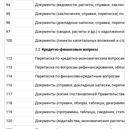
94
Документы (ведомости, расчеты, справки, заключ
95
Документы (заключения, справки, переписка) по во
96
Документы (докладные записки, справки, переписк
97
Документы (сводки, расчеты и др.) о задолженнос
100
Документы (лимиты капитальных вложений и строи
2.2.
Кредитно-финансовые вопросы
112
Переписка по кредитно-экономическим вопросам
113
Переписка по вопросам рефинансирования, обязат
114
Пеpеписка по финансово-кредитным вопросам
116
Документы (спpавки, докладные записки, переписк
117
Документы (копии постановлений Правительства, х
118
Документы (справки, обзоры, таблицы, диаграммы,
119
Документы (программы, таблицы, сведения, статис
120
Документы (ходатайства, экономические расчеты, 