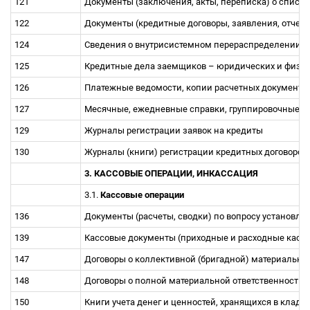
121
Документы (заключения, акты, переписка) о спис
122
Документы (кредитные договоры, заявления, отчет
124
Сведения о внутрисистемном перераспределении к
125
Кредитные дела заемщиков
–
юридических и физиче
126
Платежные ведомости, копии расчетных документов
127
Месячные, ежедневные справки, группировочные в
129
Журналы регистрации заявок на кредиты
130
Журналы (книги) регистрации кредитных договоро
3. КАССОВЫЕ ОПЕРАЦИИ, ИНКАССАЦИЯ
3.1.
Кассовые операции
136
Документы (расчеты, сводки) по вопросу установл
139
Кассовые документы (приходные и расходные касс
147
Договоры о коллективной (бригадной) материальн
148
Договоры о полной материальной ответственности
150
Книги учета денег и ценностей, хранящихся в клад