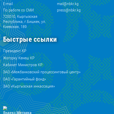
E-mail
mail@nbkr.kg
По работе со СМИ
press@nbkr.kg
720010, Кыргызская
Республика, г.Бишкек, ул.
Киевская, 189
Быстрые ссылки
Президент КР
Жогорку Кенеш КР
Кабинет Министров КР
ЗАО «Межбанковский процессинговый центр»
ОАО «Гарантийный фонд»
ЗАО «Кыргызская инкассация»