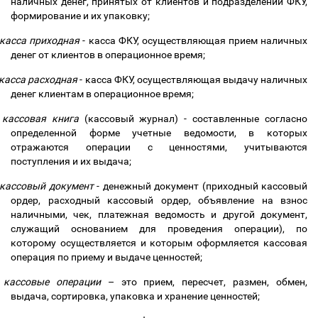
наличных денег, принятых от клиентов и подразделений ФКУ,
формирование и их упаковку;
касса приходная
- касса ФКУ, осуществляющая прием наличных
денег от клиентов в операционное время;
касса расходная
- касса ФКУ, осуществляющая выдачу наличных
денег клиентам в операционное время;
кассовая книга
(кассовый журнал) - составленные согласно
определенной форме учетные ведомости, в которых
отражаются операции с ценностями, учитываются
поступления и их выдача;
кассовый документ
- денежный документ (приходный кассовый
ордер, расходный кассовый ордер, объявление на взнос
наличными, чек, платежная ведомость и другой документ,
служащий основанием для проведения операции), по
которому осуществляется и которым оформляется кассовая
операция по приему и выдаче ценностей;
кассовые операции
–
это прием, пересчет, размен, обмен,
выдача, сортировка, упаковка и хранение ценностей;