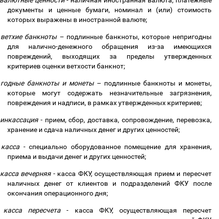
валютные ценности
- наличная иностранная валюта, платежные
документы и ценные бумаги, номинал и (или) стоимость
которых выражены в иностранной валюте;
ветхие банкноты
–
подлинные банкноты, которые непригодны
для налично-денежного обращения из-за имеющихся
повреждений, выходящих за пределы утвержденных
критериев оценки ветхости банкнот;
годные банкноты и монеты
–
подлинные банкноты и монеты,
которые могут содержать незначительные загрязнения,
повреждения и надписи, в рамках утвержденных критериев;
инкассация
- прием, сбор, доставка, сопровождение, перевозка,
хранение и сдача наличных денег и других ценностей;
касса
- специально оборудованное помещение для хранения,
приема и выдачи денег и других ценностей;
касса вечерняя
- касса ФКУ, осуществляющая прием и пересчет
наличных денег от клиентов и подразделений ФКУ после
окончания операционного дня;
касса пересчета
- касса ФКУ, осуществляющая пересчет