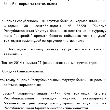
банк Башкармасы токтом кылат:
.
Кыргыз Республикасынын Улуттук банк Башкармасынын 2008-
жылдын 30- сентябрындагы №36/20 “Кыргыз
Республикасынын Улуттук банкынын эсептик чени тууралуу
жана “овернайт” кредити боюнча пайыздык чен ж
ө
н
ү
нд
ө
”
токтомуна т
ө
м
ө
нк
ү
д
ө
й
ө
зг
ө
рт
үү
л
ө
р киргизилсин:
- Токтомдун т
ө
рт
ү
нч
ү
пункту к
ү
ч
ү
н жоготкон катары
таанылсын.
.
Токтом 2014-жылдын 27-февралынан тартып к
ү
ч
ү
н
ө
кирет.
.
Юридика башкармалыгы:
токтомду Кыргыз Республикасынын Улуттук банкынын расмий
сайтына жарыяласын;
расмий жарыялангандан кийин бул токтомду, Кыргыз
Республикасынын ченемдик укуктук актыларынын
Мамлекеттик реестринде чагылдырылышы
ү
ч
ү
н Кыргыз
Республикасынын Адилет министрлигине ж
ө
н
ө
тс
ү
н.