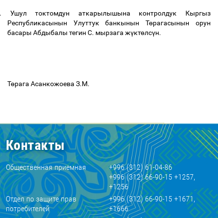
.
Ушул токтомдун аткарылышына контролдук Кыргыз
Республикасынын Улуттук банкынын Т
ө
рагасынын орун
басары Абдыбалы тегин С. мырзага ж
ү
кт
ө
лс
ү
н.
Т
ө
рага Асанкожоева З.М.
Контакты
Общественная приемная
+996 (312) 61-04-86
+996 (312) 66-90-15 +1257,
+1256
Отдел по защите прав
+996 (312) 66-90-15 +1671,
потребителей
+1666