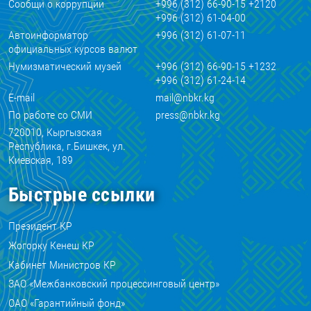
Сообщи о коррупции
+996 (312) 66-90-15 +2120
+996 (312) 61-04-00
Автоинформатор
+996 (312) 61-07-11
официальных курсов валют
Нумизматический музей
+996 (312) 66-90-15 +1232
+996 (312) 61-24-14
E-mail
mail@nbkr.kg
По работе со СМИ
press@nbkr.kg
720010, Кыргызская
Республика, г.Бишкек, ул.
Киевская, 189
Быстрые ссылки
Президент КР
Жогорку Кенеш КР
Кабинет Министров КР
ЗАО «Межбанковский процессинговый центр»
ОАО «Гарантийный фонд»