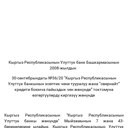
Кыргыз Республикасынын Улуттук банк Башкармасынын
2008-жылдын
30-сентябрындагы №36/20 “Кыргыз Республикасынын
Улуттук банкынын эсептик чени тууралуу жана “овернайт”
кредити боюнча пайыздык чен ж
ө
н
ү
нд
ө
” токтомуна
ө
зг
ө
рт
үү
л
ө
рд
ү
киргиз
үү
ж
ө
н
ү
нд
ө
Кыргыз Республикасынын "Кыргыз Республикасынын
Улуттук банкы ж
ө
н
ү
нд
ө
" Мыйзамынын 7 жана 43-
беренелерине ылайык, Кыргыз Республикасынын Улуттук