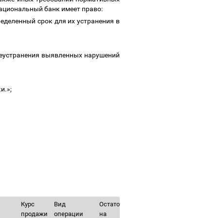
ациональный банк имеет право:
еделенный срок для их устранения в
 неустранения выявленных нарушений
и.»;
Курс
Вид
Остаток
продажи
операции
на