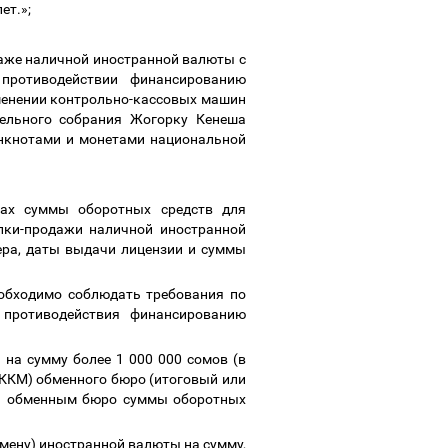
ет.»;
даже наличной иностранной валюты с
 противодействии финансированию
менении контрольно-кассовых машин
тельного собрания Жогорку Кенеша
анкнотами и монетами национальной
лах суммы оборотных средств для
пки-продажи наличной иностранной
ера, даты выдачи лицензии и суммы
обходимо соблюдать требования по
 противодействия финансированию
на сумму более 1 000 000 сомов (в
ККМ) обменного бюро (итоговый или
ия обменным бюро суммы оборотных
бмену) иностранной валюты на сумму,