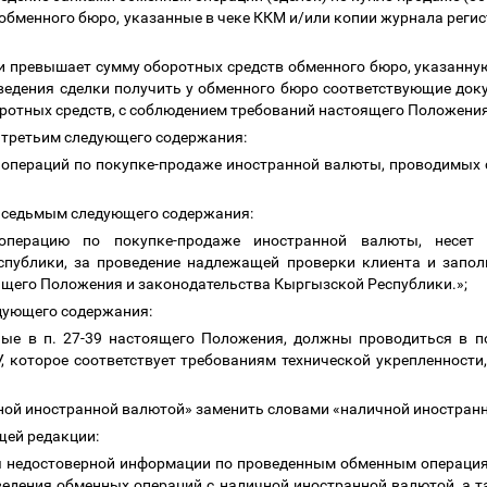
менного бюро, указанные в чеке ККМ и/или копии журнала регист
ии превышает сумму оборотных средств обменного бюро, указанну
оведения сделки получить у обменного бюро соответствующие до
отных средств, с соблюдением требований настоящего Положения
м третьим следующего содержания:
 операций по покупке-продаже иностранной валюты, проводимых 
ем седьмым следующего содержания:
операцию по покупке-продаже иностранной валюты, несет о
спублики, за проведение надлежащей проверки клиента и запол
ящего Положения и законодательства Кыргызской Республики.»;
едующего содержания:
нные в п. 27-39 настоящего Положения, должны проводиться в п
, которое соответствует требованиям технической укрепленност
личной иностранной валютой» заменить словами «наличной иностра
ющей редакции:
ия недостоверной информации по проведенным обменным операция
едения обменных операций с наличной иностранной валютой, а 