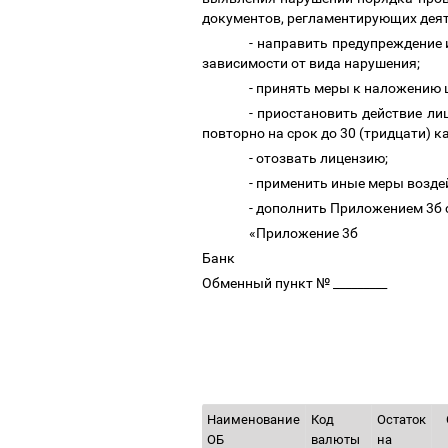
документов, регламентирующих деят
- направить предупреждение 
зависимости от вида нарушения;
- принять меры к наложению 
- приостановить действие ли
повторно на срок до 30 (тридцати) 
- отозвать лицензию;
- применить иные меры возде
- дополнить Приложением 3б
«Приложение 3б
Банк
Обменный пункт № _________
Наименование
Код
Остаток
О
ОБ
валюты
на