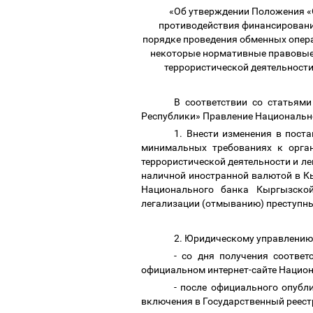
«Об утверждении Положения «О
противодействия финансировани
порядке проведения обменных опера
некоторые нормативные правовые
террористической деятельности
В соответствии со статьям
Республики» Правление Национальн
1. Внести изменения в пос
минимальных требованиях к орган
террористической деятельности и л
наличной иностранной валютой в К
Национального банка Кыргызской
легализации (отмыванию) преступных
2
.
Юридическому управлени
- со дня получения соответ
официальном интернет-сайте Нацио
- после официального опубл
включения в Государственный реес