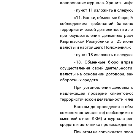
копирование журнала. Хранить инфор
- пункт 11 изложить в следу
«11. Банки, обменные бюро,
соблюдением требований банковс
террористической деятельности и 
при осуществлении денежных расч
Кыргызской Республики от 25 июня
валюты и настоящего Положения.»;
- пункт 18 изложить в следу
«18. Обменные бюро вправ
осуществления своей деятельност
валюты на основании договора, за
оборотных средств.
При установлении деловых 
надлежащей проверке клиентов-о
террористической деятельности и л
Банкам до проведения с обм
сомовом эквиваленте) необходимо 
сменный отчет ККМ) и журнала ре
средств и источника происхождения
При этом не допускается про