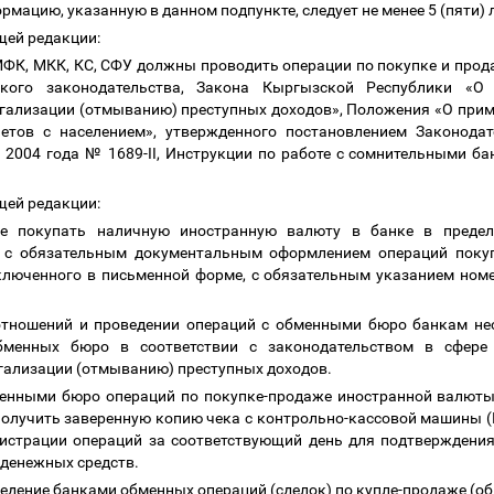
мацию, указанную в данном подпункте, следует не менее 5 (пяти) л
ющей редакции:
 МФК, МКК, КС, СФУ должны проводить операции по покупке и про
кого законодательства, Закона Кыргызской Республики «О
легализации (отмыванию) преступных доходов», Положения «О при
етов с населением», утвержденного постановлением Законода
 2004 года № 1689-II, Инструкции по работе с сомнительными б
ющей редакции:
е покупать наличную иностранную валюту в банке в преде
и с обязательным документальным оформлением операций поку
ключенного в письменной форме, с обязательным указанием ном
отношений и проведении операций с обменными бюро банкам не
бменных бюро в соответствии с законодательством в сфере
егализации (отмыванию) преступных доходов.
енными бюро операций по покупке-продаже иностранной валюты 
получить заверенную копию чека с контрольно-кассовой машины (
гистрации операций за соответствующий день для подтвержден
 денежных средств.
ведение банками обменных операций (сделок) по купле-продаже (о