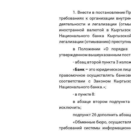
1. Внести в постановление 
требованиях к организации внутре
деятельности и легализации (отм
иностранной валютой в Кыргызск
Национального банка Кыргызской
легализации (отмыванию) преступных
в Положении «О порядке п
утвержденном вышеуказанным пос
- абзац второй пункта 3 изл
«
Банк
–
это юридическое лицо
правомочное осуществлять банков
соответствии с Законом Кыргыз
Национального банка.»;
- в пункте 8:
в абзаце втором подпункта 
исключить;
подпункт 26 дополнить абза
«Обменные бюро, осуществля
требований системы информационн