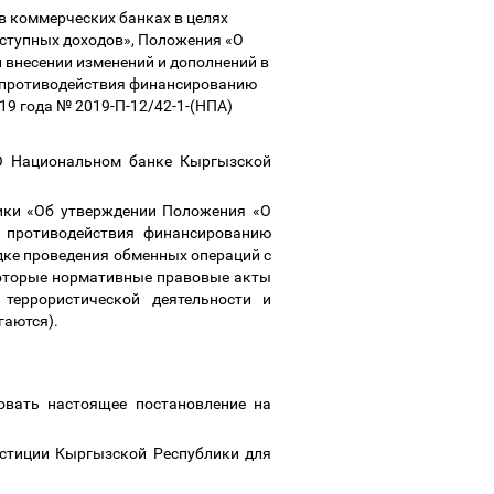
в коммерческих банках в целях
ступных доходов», Положения «О
 внесении изменений и дополнений в
 противодействия финансированию
019 года № 2019-П-12/42-1-(НПА)
«О Национальном банке Кыргызской
ики «Об утверждении Положения «О
х противодействия финансированию
дке проведения обменных операций с
которые нормативные правовые акты
террористической деятельности и
гаются).
ковать настоящее постановление на
юстиции Кыргызской Республики для