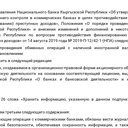
Правления Национального банка Кыргызской Республики «Об утв
ннего контроля в коммерческих банках в целях противодействи
ыванию) преступных доходов», Положения «О порядке проведе
ой Республике» и внесении изменений и дополнений в неко
 Республики по вопросам противодействия финансированию 
 доходов» от 14 августа 2019 года № 2019-П-12/42-1-(НПА) следу
роведения обменных операций с наличной иностранной вал
тановлением:
ожить в следующей редакции:
, создаваемое в организационно-правовой форме акционерного об
скую деятельность на основании соответствующей лицензии, в
ской Республики «О банках и банковской деятельности» и
26 слова «Хранить информацию, указанную в данном подпункте
цем третьим следующего содержания:
ющие операции с коммерческими банками, обязаны вести журнал
ой безопасности, обеспечивая сохранность информации, а такж