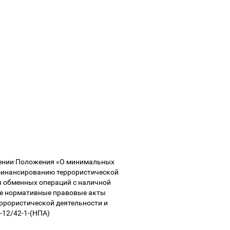
дении Положения «О минимальных
 финансированию террористической
я обменных операций с наличной
ые нормативные правовые акты
ррористической деятельности и
-12/42-1-(НПА)