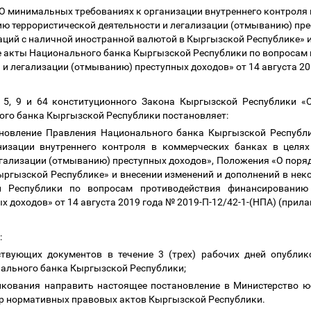
 минимальных требованиях к организации внутреннего контроля 
ю террористической деятельности и легализации (отмыванию) пре
ций с наличной иностранной валютой в Кыргызской Республике» и
 акты Национального банка Кыргызской Республики по вопросам
 и легализации (отмыванию) преступных доходов»
от 14 августа 2
и 5, 9 и 64 конституционного Закона Кыргызской Республики 
ого банка Кыргызской Республики постановляет:
тановление Правления Национального банка Кыргызской Республ
изации внутреннего контроля в коммерческих банках в целя
егализации (отмыванию) преступных доходов», Положения «О поря
ыргызской Республике» и внесении изменений и дополнений в не
 Республики по вопросам противодействия финансированию 
 доходов» от 14 августа 2019 года № 2019-П-12/42-1-(НПА) (прила
ю:
ствующих документов в течение 3 (трех) рабочих дней опубли
нального банка Кыргызской Республики;
икования направить настоящее постановление в Министерство 
тр нормативных правовых актов Кыргызской Республики.