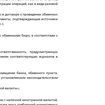
рации операций, как в виде разовой
ю в договоре о проведении обменных
кументы, подтверждающие источники
.»;
с обменными бюро, в соответствии с
тветственность, предусмотренную
нение соответствующих журналов в
омещении банка, обменного пункта,
и, установленным законодательством
нной валюты»;
м с наличной иностранной валютой,
также иных требований нормативных