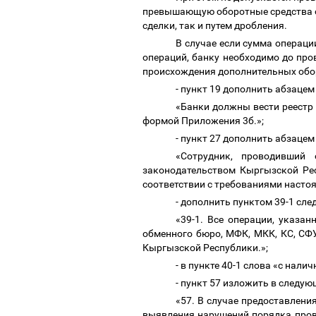
превышающую оборотные средства об
сделки, так и путем дробления.
В случае если сумма операц
операций, банку необходимо до пр
происхождения дополнительных обор
- пункт 19 дополнить абзаце
«Банки должны вести реестр
формой Приложения 3б.»;
- пункт 27 дополнить абзац
«Сотрудник, проводивший 
законодательством Кыргызской Ре
соответствии с требованиями насто
- дополнить пунктом 39-1 сл
«39-1. Все операции, указа
обменного бюро, МФК, МКК, КС, СФУ
Кыргызской Республики.»;
- в пункте 40-1 слова «с на
- пункт 57 изложить в следу
«57. В случае предоставлен
выявления нарушений порядка пров