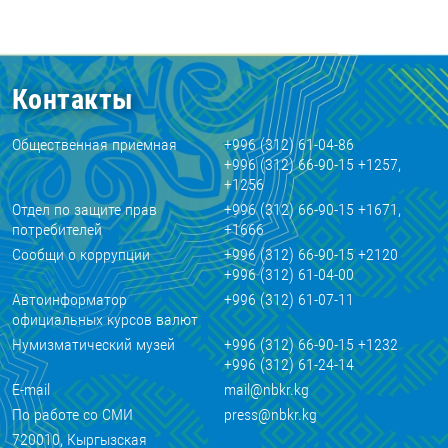
Контакты
Общественная приемная
+996 (312) 61-04-86
+996 (312) 66-90-15 +1257,
+1256
Отдел по защите прав
+996 (312) 66-90-15 +1671,
потребителей
+1666
Сообщи о коррупции
+996 (312) 66-90-15 +2120
+996 (312) 61-04-00
Автоинформатор
+996 (312) 61-07-11
официальных курсов валют
Нумизматический музей
+996 (312) 66-90-15 +1232
+996 (312) 61-24-14
E-mail
mail@nbkr.kg
По работе со СМИ
press@nbkr.kg
720010, Кыргызская