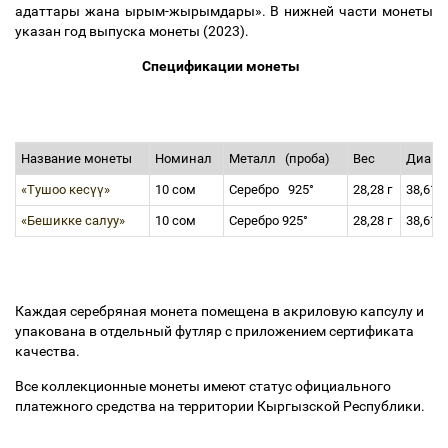
адаттары жана ырым-жырымдары». В нижней части монеты
указан год выпуска монеты (2023).
Спецификации монеты
Название монеты
Номинал
Металл
(проба)
Вес
Диаме
«Тушоо кесүү»
10 сом
Серебро
925°
28,28 г
38,61
«Бешикке салуу»
10 сом
Серебро 925°
28,28 г
38,61
Каждая серебряная монета помещена в акриловую капсулу и
упакована в отдельный футляр с приложением сертификата
качества.
Все коллекционные монеты имеют статус официального
платежного средства на территории Кыргызской Республики.