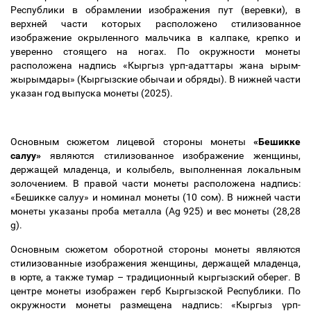
Республики в обрамлении изображения пут (веревки), в
верхней части которых расположено стилизованное
изображение окрыленного мальчика в калпаке, крепко и
уверенно стоящего на ногах. По окружности монеты
расположена надпись «Кыргыз
ү
рп-адаттары жана ырым-
жырымдары» (Кыргызские обычаи и обряды). В нижней части
указан год выпуска монеты (2025).
Основным сюжетом лицевой стороны монеты
«Бешикке
салуу»
являются стилизованное изображение женщины,
держащей младенца, и колыбель, выполненная локальным
золочением. В правой части монеты расположена надпись:
«Бешикке салуу» и номинал монеты (10 сом). В нижней части
монеты указаны проба металла (Ag 925) и вес монеты (28,28
g).
Основным сюжетом оборотной стороны монеты являются
стилизованные изображения женщины, держащей младенца,
в юрте, а также тумар
–
традиционный кыргызский оберег. В
центре монеты изображен герб Кыргызской Республики. По
окружности монеты размещена надпись: «Кыргыз
ү
рп-