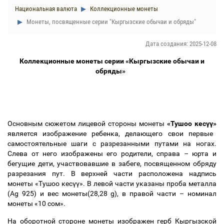
Национальная валюта
Коллекционные монеты
Монеты, посвященные серии "Кыргызские обычаи и обряды"
Дата создания: 2025-12-08
Коллекционные монеты серии «Кыргызские обычаи и
обряды»
Основным сюжетом лицевой стороны монеты
«Тушоо кес
үү
»
является изображение ребенка, делающего свои первые
самостоятельные шаги с разрезанными путами на ногах.
Слева от него изображены его родители, справа
–
юрта и
бегущие дети, участвовавшие в забеге, посвященном обряду
разрезания пут. В верхней части расположена надпись
монеты «Тушоо кес
үү
». В левой части указаны проба металла
(Ag 925) и вес монеты(28,28 g), в правой части
–
номинал
монеты «10 сом».
На оборотной стороне монеты изображен герб Кыргызской