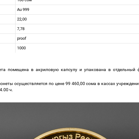
Au 999
22,00
7,78
р
roof
1000
та помещена в акриловую капсулу и упакована в отдельный 
онеты осуществляется по цене
99 460,00
сома в кассах учрежден
4
.00 ч.