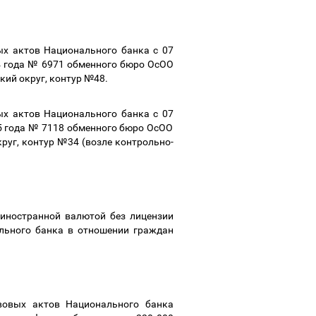
ых актов Национального банка с
07
4
года №
6971
обменного бюро ОсОО
кий округ, контур
№
48.
ых актов Национального банка с
07
5
года №
7118
обменного бюро ОсОО
руг, контур
№3
4
(возле контрольно-
иностранной валютой без лицензии
льного банка в отношении граждан
вовых актов Национального банка