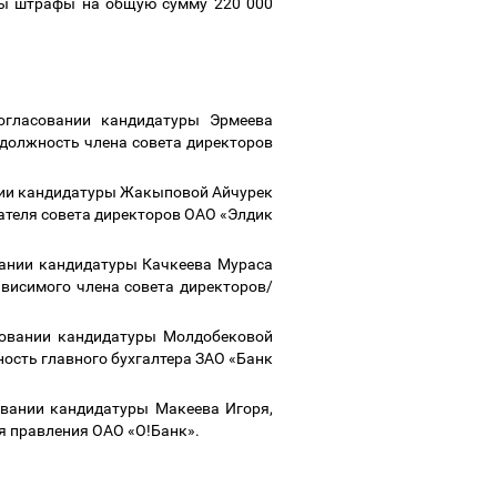
ы штрафы на общую сумму
220 000
огласовании кандидатуры Эрмеева
должность члена совета директоров
ании кандидатуры Жакыповой Айчурек
теля совета директоров ОАО «Элдик
вании кандидатуры Качкеева Мураса
висимого члена совета директоров/
совании кандидатуры Молдобековой
сть главного бухгалтера ЗАО «Банк
овании кандидатуры Макеева Игоря,
я правления ОАО «О!Банк».