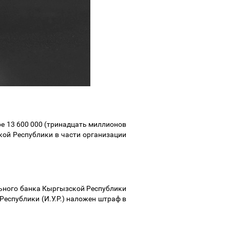
ре 13 600 000 (тринадцать миллионов
ой Республики в части организации
льного банка Кыргызской Республики
спублики (И.У.Р.)
наложен штраф в