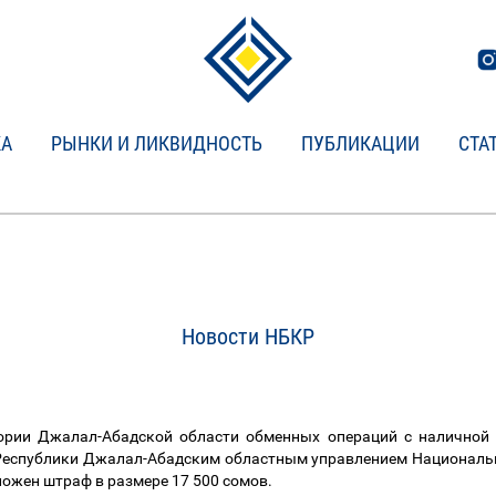
КА
РЫНКИ И ЛИКВИДНОСТЬ
ПУБЛИКАЦИИ
СТА
Новости НБКР
тории Джалал-Абадской области обменных операций с наличной 
Республики Джалал-Абадским областным управлением Национальн
ложен штраф в размере 17
500
сомов
.