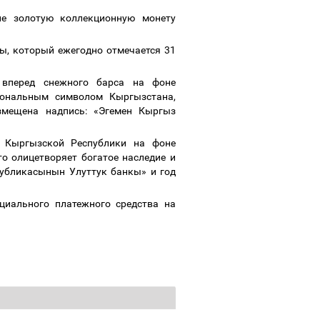
ие золотую коллекционную монету
ы, который ежегодно отмечается 31
 вперед снежного барса на фоне
иональным символом Кыргызстана,
змещена надпись
: «
Эгемен Кыргыз
б Кыргызской Республики на фоне
то олицетворяет богатое наследие и
публикасынын Улуттук банкы
»
и
год
циального платежного средства на