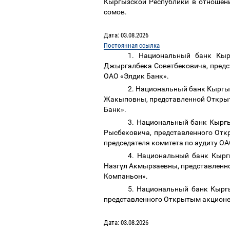
Кыргызской Республики в отношен
сомов
.
Дата: 03.08.2026
Постоянная ссылка
1. Национальный банк Кыр
Джыргалбека Советбековича, предс
ОАО «Элдик Банк».
2. Национальный банк Кыргы
Жакыповны, представленной Открыт
Банк».
3. Национальный банк Кыргы
Рысбековича, представленного Отк
председателя комитета по аудиту О
4. Национальный банк Кырг
Назг
ү
л Акмырзаевны, представленн
Компаньон».
5. Национальный банк Кыргы
представленного Открытым акционе
Дата: 03.08.2026