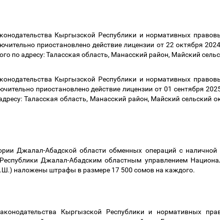
аконодательства Кыргызской Республики и нормативных правов
ючительно приостановлено действие лицензии от
22
октября
202
го по адресу: Таласская область, Манасский район, Майский сельс
аконодательства Кыргызской Республики и нормативных правов
ючительно приостановлено действие лицензии от
01
сентября 202
дресу: Таласская область, Манасский район, Майский сельский ок
тории Джалал-Абадской области обменных операций с наличной 
Республики Джалал-Абадским областным управлением Национа
.Ш.) наложены штрафы в размере 17
500
сомов на каждого
.
законодательства Кыргызской Республики и нормативных пра