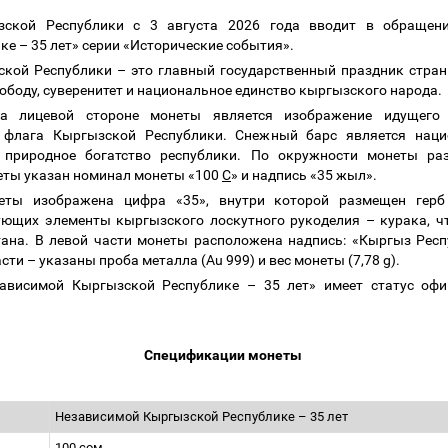
зской Республики с 3
августа 2026 года вводит в обращен
ике
–
35 лет» серии «Исторические события»
.
ской Республики
–
это главный государственный праздник стран
вободу, суверенитет и национальное единство кыргызского народа.
а лицевой стороне монеты является изображение идущего
о флага Кыргызской Республики. Снежный барс является нац
 природное богатство республики. По окружности монеты ра
еты указан номинал монеты
«100
С
»
и надпись «35 жыл»
.
еты изображена
цифра «35», внутри которой размещен гер
рующих элементы кыргызского лоскутного рукоделия
–
курака, ч
ана. В левой части монеты расположена
надпись: «Кыргыз Рес
асти
–
указаны проба металла (A
u 999)
и
вес монеты (
7,78 g).
зависимой Кыргызской Республике
–
35 лет» имеет статус офи
.
Спецификации монеты
Независимой Кыргызской Республике
–
35 лет
100
сом